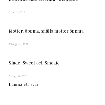
11 april, 2016
Motter, öppma, snälla motter öppma
25 augusti, 2012
Slade, Sweet och Smokie
6 augusti, 2016
Lämna ett svar