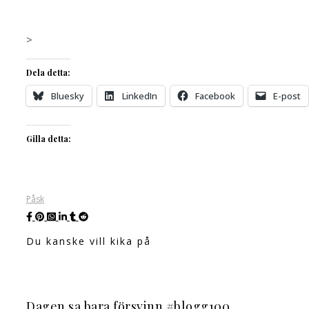
>
Dela detta:
Bluesky
LinkedIn
Facebook
E-post
Gilla detta:
Påsk
Du kanske vill kika på
Dagen sa bara försvinn #blogg100