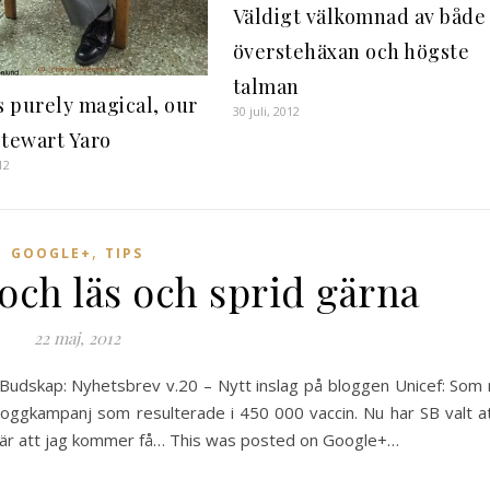
Väldigt välkomnad av både
överstehäxan och högste
talman
s purely magical, our
30 juli, 2012
stewart Yaro
12
,
GOOGLE+
TIPS
 och läs och sprid gärna
22 maj, 2012
lt Budskap: Nyhetsbrev v.20 – Nytt inslag på bloggen Unicef: Som 
loggkampanj som resulterade i 450 000 vaccin. Nu har SB valt a
ebär att jag kommer få… This was posted on Google+…