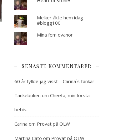
Heart of Stone!
Melker åkte hem idag
#blogg100
Mina fem ovanor
SENASTE KOMMENTARER
60 år fyllde jag visst – Carina´s tankar –
Tankeboken
om
Cheeta, min första
bebis.
Carina
om
Provat på OLW
Martina Cato
om
Provat på OLW