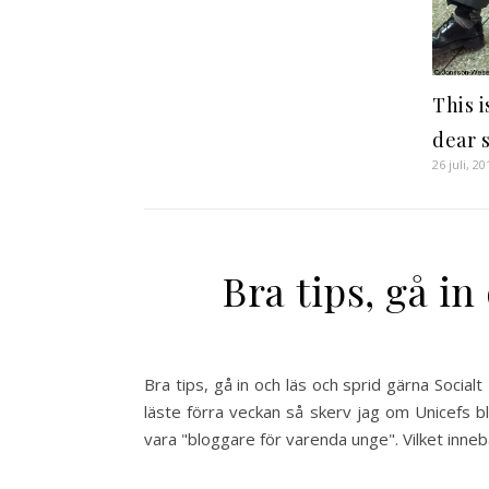
This i
dear 
26 juli, 20
Bra tips, gå in
Bra tips, gå in och läs och sprid gärna Socia
läste förra veckan så skerv jag om Unicefs b
vara "bloggare för varenda unge". Vilket inn