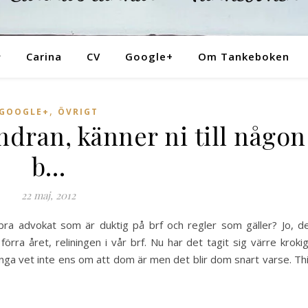
Tankeboken
Carina
CV
Google+
Om Tankeboken
,
GOOGLE+
ÖVRIGT
ndran, känner ni till någon
b…
22 maj, 2012
n bra advokat som är duktig på brf och regler som gäller? Jo, d
ra året, reliningen i vår brf. Nu har det tagit sig värre kroki
ga vet inte ens om att dom är men det blir dom snart varse. Th