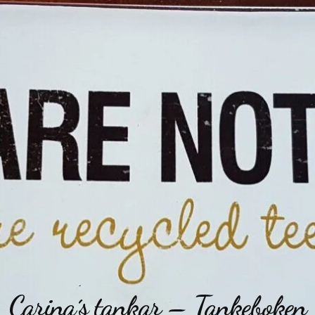
Carina´s tankar – Tankeboken