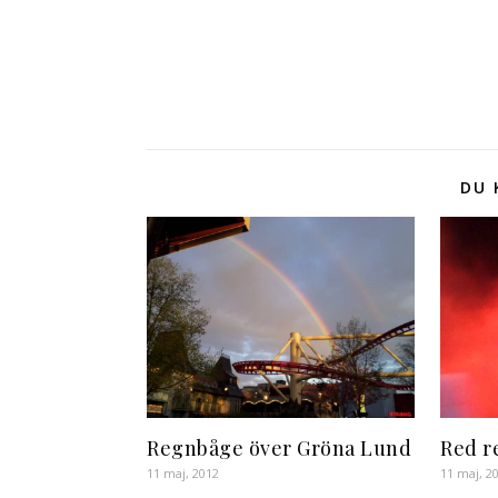
DU 
Regnbåge över Gröna Lund
Red r
11 maj, 2012
11 maj, 2