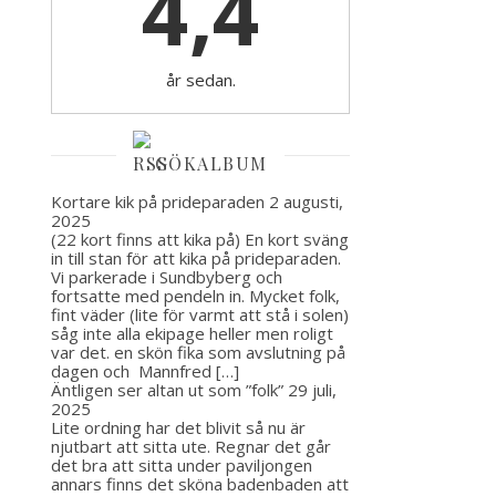
4,4
år sedan.
GÖKALBUM
Kortare kik på prideparaden
2 augusti,
2025
(22 kort finns att kika på) En kort sväng
in till stan för att kika på prideparaden.
Vi parkerade i Sundbyberg och
fortsatte med pendeln in. Mycket folk,
fint väder (lite för varmt att stå i solen)
såg inte alla ekipage heller men roligt
var det. en skön fika som avslutning på
dagen och Mannfred […]
Äntligen ser altan ut som ”folk”
29 juli,
2025
Lite ordning har det blivit så nu är
njutbart att sitta ute. Regnar det går
det bra att sitta under paviljongen
annars finns det sköna badenbaden att