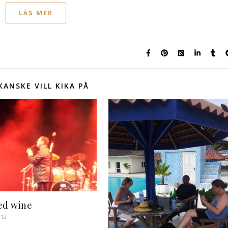
LÄS MER
KANSKE VILL KIKA PÅ
ed wine
012