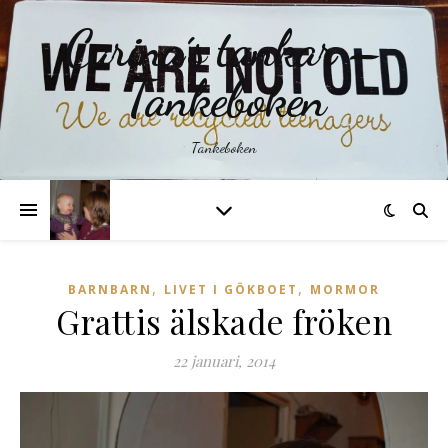
Carina´s tankar –
Tankeboken
Tankeboken
,
,
BARNBARN
LIVET I GÖKBOET
MORMOR
Grattis älskade fröken
22 januari, 2014