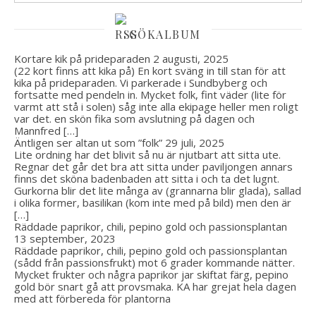
GÖKALBUM
Kortare kik på prideparaden
2 augusti, 2025
(22 kort finns att kika på) En kort sväng in till stan för att
kika på prideparaden. Vi parkerade i Sundbyberg och
fortsatte med pendeln in. Mycket folk, fint väder (lite för
varmt att stå i solen) såg inte alla ekipage heller men roligt
var det. en skön fika som avslutning på dagen och
Mannfred […]
Äntligen ser altan ut som ”folk”
29 juli, 2025
Lite ordning har det blivit så nu är njutbart att sitta ute.
Regnar det går det bra att sitta under paviljongen annars
finns det sköna badenbaden att sitta i och ta det lugnt.
Gurkorna blir det lite många av (grannarna blir glada), sallad
i olika former, basilikan (kom inte med på bild) men den är
[…]
Räddade paprikor, chili, pepino gold och passionsplantan
13 september, 2023
Räddade paprikor, chili, pepino gold och passionsplantan
(sådd från passionsfrukt) mot 6 grader kommande nätter.
Mycket frukter och några paprikor jar skiftat färg, pepino
gold bör snart gå att provsmaka. KA har grejat hela dagen
med att förbereda för plantorna