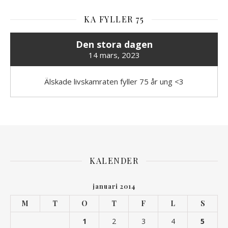
KA FYLLER 75
Den stora dagen
14 mars, 2023
Älskade livskamraten fyller 75 år ung <3
KALENDER
januari 2014
M
T
O
T
F
L
S
1
2
3
4
5