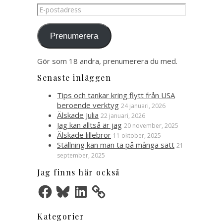
E-
postadress
Prenumerera
Gör som 18 andra, prenumerera du med.
Senaste inläggen
Tips och tankar kring flytt från USA
beroende verktyg
24 januari, 2026
Älskade Julia
22 januari, 2026
Jag kan alltså är jag
20 november, 2025
Älskade lillebror
11 oktober, 2025
Ställning kan man ta på många sätt
21
september, 2025
Jag finns här också
Facebook
Bluesky
LinkedIn
Kategorier