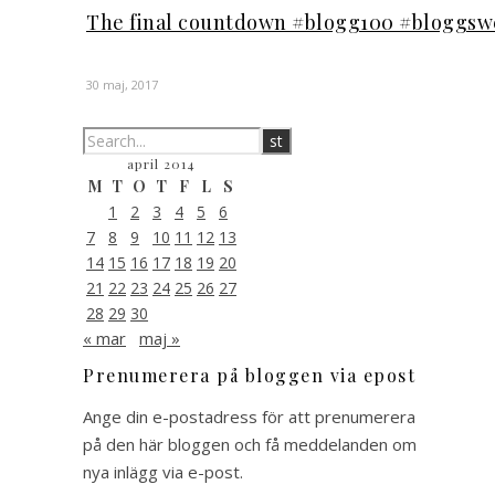
The final countdown #blogg100 #bloggsw
30 maj, 2017
april 2014
M
T
O
T
F
L
S
1
2
3
4
5
6
7
8
9
10
11
12
13
14
15
16
17
18
19
20
21
22
23
24
25
26
27
28
29
30
« mar
maj »
Prenumerera på bloggen via epost
Ange din e-postadress för att prenumerera
på den här bloggen och få meddelanden om
nya inlägg via e-post.