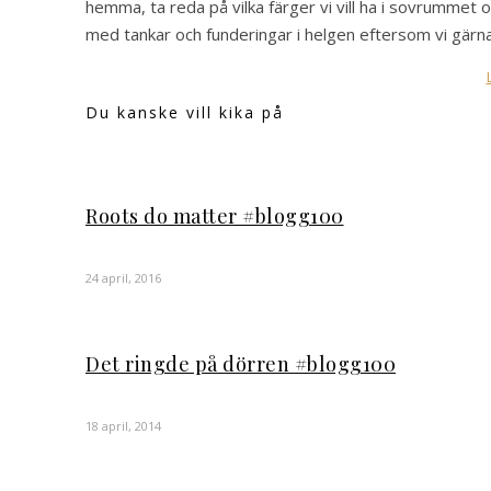
hemma, ta reda på vilka färger vi vill ha i sovrummet o
med tankar och funderingar i helgen eftersom vi gärna 
Du kanske vill kika på
Roots do matter #blogg100
24 april, 2016
Det ringde på dörren #blogg100
18 april, 2014