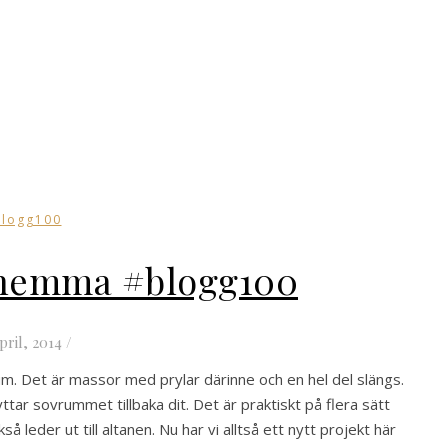
Blogg100
 hemma #blogg100
pril, 2014
/
arum. Det är massor med prylar därinne och en hel del slängs.
lyttar sovrummet tillbaka dit. Det är praktiskt på flera sätt
eder ut till altanen. Nu har vi alltså ett nytt projekt här