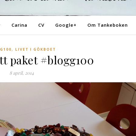
Tankeboken
Carina
CV
Google+
Om Tankeboken
,
G100
LIVET I GÖKBOET
tt paket #blogg100
8 april, 2014