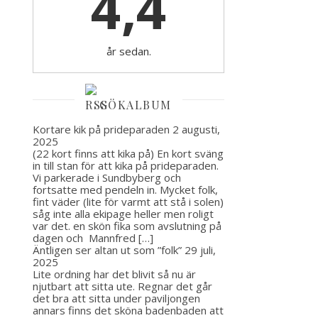
4,4
år sedan.
GÖKALBUM
Kortare kik på prideparaden
2 augusti,
2025
(22 kort finns att kika på) En kort sväng
in till stan för att kika på prideparaden.
Vi parkerade i Sundbyberg och
fortsatte med pendeln in. Mycket folk,
fint väder (lite för varmt att stå i solen)
såg inte alla ekipage heller men roligt
var det. en skön fika som avslutning på
dagen och Mannfred […]
Äntligen ser altan ut som ”folk”
29 juli,
2025
Lite ordning har det blivit så nu är
njutbart att sitta ute. Regnar det går
det bra att sitta under paviljongen
annars finns det sköna badenbaden att