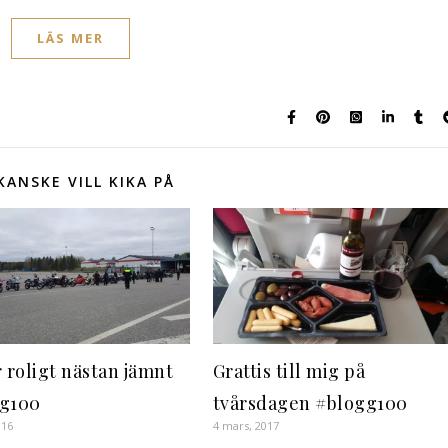
LÄS MER
KANSKE VILL KIKA PÅ
r roligt nästan jämnt
Grattis till mig på
g100
tvårsdagen #blogg100
016
4 mars, 2017