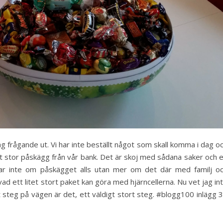
g frågande ut. Vi har inte beställt något som skall komma i dag o
ett stor påskägg från vår bank. Det är skoj med sådana saker och 
lar inte om påskägget alls utan mer om det där med familj o
ad ett litet stort paket kan göra med hjärncellerna. Nu vet jag in
t steg på vägen är det, ett väldigt stort steg. #blogg100 inlägg 