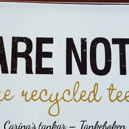
Carina´s tankar – Tankeboken