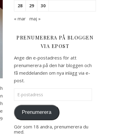
28
29
30
« mar
maj »
PRENUMERERA PÅ BLOGGEN
VIA EPOST
Ange din e-postadress för att
prenumerera på den här bloggen och
få meddelanden om nya inlägg via e-
post.
ch
E-postadress
en
ch
te
Prenumerera
39
Gör som 18 andra, prenumerera du
med.