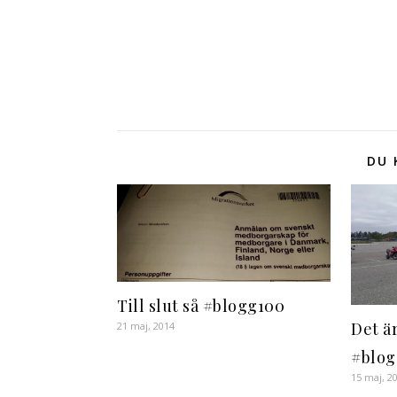
DU 
Till slut så #blogg100
Det ä
21 maj, 2014
#blog
15 maj, 2