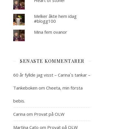
Heart of Stone!
Melker åkte hem idag
#blogg100
Mina fem ovanor
SENASTE KOMMENTARER
60 år fyllde jag visst – Carina´s tankar –
Tankeboken
om
Cheeta, min första
bebis.
Carina
om
Provat på OLW
Martina Cato
om
Provat på OLW