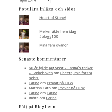
Populära inlägg och sidor
Heart of Stone!
Melker åkte hem idag
#blogg100
Mina fem ovanor
Senaste kommentarer
60 år fyllde jag visst – Carina´s tankar
– Tankeboken
om
Cheeta, min första
bebis.
Carina
om
Provat på OLW
Martina Cato
om
Provat på OLW
Carina
om
Carina
Indira
om
Carina
Följ på Bloglovin