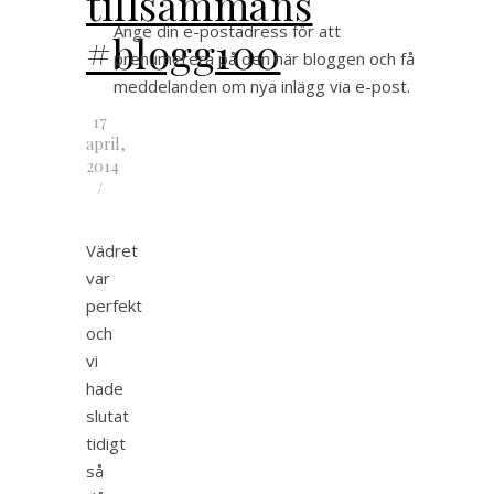
tillsammans
Ange din e-postadress för att
#blogg100
prenumerera på den här bloggen och få
meddelanden om nya inlägg via e-post.
17
april,
2014
/
Vädret
var
perfekt
och
vi
hade
slutat
tidigt
så