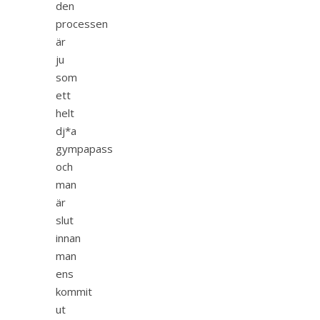
den
processen
är
ju
som
ett
helt
dj*a
gympapass
och
man
är
slut
innan
man
ens
kommit
ut