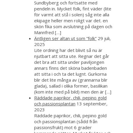
Sundbyberg och fortsatte med
pendeln in. Mycket folk, fint väder (lite
för varmt att stå i solen) såg inte alla
ekipage heller men roligt var det. en
skön fika som avslutning på dagen och
Mannfred […]
Äntligen ser altan ut som ”folk”
29 juli,
2025
Lite ordning har det blivit så nu är
njutbart att sitta ute. Regnar det går
det bra att sitta under paviljongen
annars finns det sköna badenbaden
att sitta i och ta det lugnt. Gurkorna
blir det lite många av (grannarna blir
glada), sallad i olika former, basilikan
(kom inte med på bild) men den är […]
Räddade paprikor, chili, pepino gold
och passionsplantan
13 september,
2023
Räddade paprikor, chili, pepino gold
och passionsplantan (sådd från
passionsfrukt) mot 6 grader