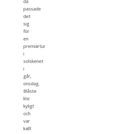
då
passade
det
sig
för
en
premiärtur
i
solskenet
i
går,
onsdag.
Blåste
lite
kyligt
och
var
kallt