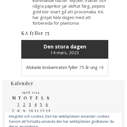
kommande nätter. Mycket frukter och
några paprikor jar skiftat färg, pepino
gold bör snart gå att provsmaka. KA
har grejat hela dagen med att
förbereda för plantorna
KA fyller 75
Den stora dagen
14 mars, 2023
Älskade livskamraten fyller 75 år ung <3
Kalender
april 2014
M
T
O
T
F
L
S
1
2
3
4
5
6
7
8
9
10
11
12
13
Integritet och cookies: Den här webbplatsen använder cookies.
14
15
16
17
18
19
20
Genom att fortsätta använda den här webbplatsen godkänner du
21
22
23
24
25
26
27
deras användning.