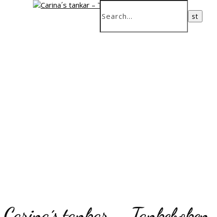
Carina´s tankar – Tankeboken