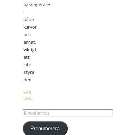
passagerare
i
både
kurvor
och
annat.
Viktigt
att
inte
styra
den…
Läs
mer
E-
postadress
Prenumerera