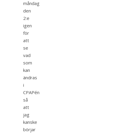
måndag
den
2:e
igen
för
att
se
vad
som
kan
ändras
i
CPAPén
så
att
jag
kanske
börjar