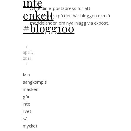
inte
Ange din e-postadress för att
enkelt
prenumerera på den här bloggen och få
meddelanden om nya inlägg via e-post.
#blogg100
1
april,
2014
/
Min
sängkompis
masken
gör
inte
livet
så
mycket