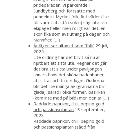
prideparaden. Vi parkerade i
Sundbyberg och fortsatte med
pendeln in. Mycket folk, fint väder (lite
för varmt att stå i solen) såg inte alla
ekipage heller men roligt var det. en
skön fika som avslutning på dagen och
Mannfred […]
Äntligen ser altan ut som ”folk”
29 juli,
2025
Lite ordning har det blivit så nu är
njutbart att sitta ute. Regnar det går
det bra att sitta under paviljongen
annars finns det sköna badenbaden
att sitta i och ta det lugnt. Gurkorna
blir det lite många av (grannarna blir
glada), sallad i olika former, basilikan
(kom inte med på bild) men den är […]
Räddade paprikor, chili, pepino gold
och passionsplantan
13 september,
2023
Räddade paprikor, chili, pepino gold
och passionsplantan (sådd från