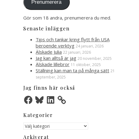
Prenumerera
Gör som 18 andra, prenumerera du med.
Senaste inläggen
Tips och tankar kring flytt från USA
beroende verktyg
24 januari, 2026
Älskade Julia
22 januari, 2026
Jag kan alltså är jag
20 november, 2025
Älskade lillebror
11 oktober, 2025
Ställning kan man ta på många sätt
21
september, 2025
Jag finns här också
Facebook
Bluesky
LinkedIn
Kategorier
Kategorier
Arkiverat