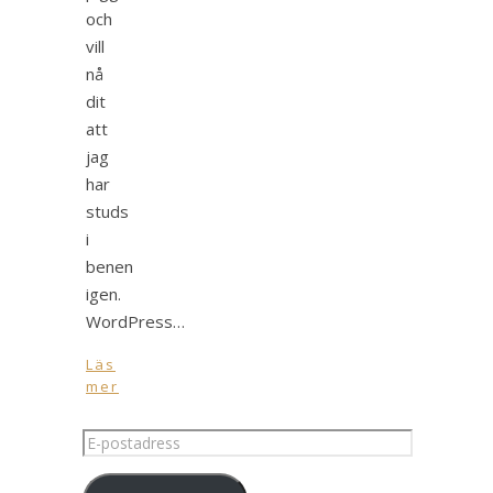
och
vill
nå
dit
att
jag
har
studs
i
benen
igen.
WordPress…
Läs
mer
E-
postadress