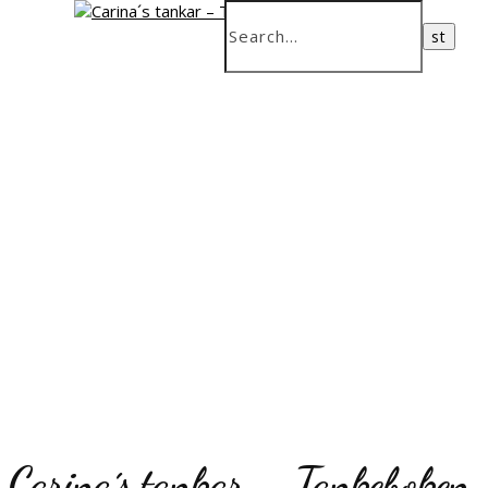
Carina´s tankar – Tankeboken