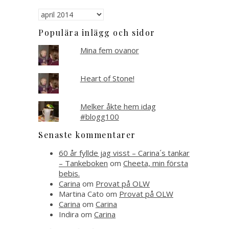
Arkiverat
Populära inlägg och sidor
Mina fem ovanor
Heart of Stone!
Melker åkte hem idag
#blogg100
Senaste kommentarer
60 år fyllde jag visst – Carina´s tankar
– Tankeboken
om
Cheeta, min första
bebis.
Carina
om
Provat på OLW
Martina Cato
om
Provat på OLW
Carina
om
Carina
Indira
om
Carina