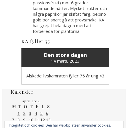
passionsfrukt) mot 6 grader
kommande nätter. Mycket frukter och
några paprikor jar skiftat färg, pepino
gold bör snart gå att provsmaka. KA
har grejat hela dagen med att
förbereda för plantorna
KA fyller 75
Den stora dagen
14 mars, 2023
Älskade livskamraten fyller 75 år ung <3
Kalender
april 2014
M
T
O
T
F
L
S
1
2
3
4
5
6
7
8
9
10
11
12
13
Integritet och cookies: Den här webbplatsen använder cookies.
14
15
16
17
18
19
20