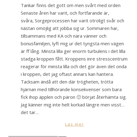
Tankar finns det gott om men svårt med orden
Senaste åren har varit, och fortfarande är,
svåra, Sorgeprocessen har varit otroligt svår och
nästan omöjlig att jobba sig ur. Sommaren har,
tillsammans med KA och nära vänner och
bonusfamiljen, lyft mig ur det tyngsta men vägen
är ff lång. Minsta lilla ger enorm turbulens i det lilla
stadga kroppen fått. Kroppens inre stresscentrum
reagerar för minsta lilla och det gör även det onda
i kroppen, det jag oftast annars kan hantera.
Tacksam ändå att den där trögheten, trötta
hjärnan med tillhörande konsekvenser som bara
fick ihop äpplen och päron 🙁 börjat återhämta sig.
Jag känner mig inte helt korkad längre men visst…
det tar…
Läs mer