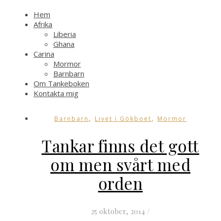
Hem
Afrika
Liberia
Ghana
Carina
Mormor
Barnbarn
Om Tankeboken
Kontakta mig
,
,
Barnbarn
Livet i Gökboet
Mormor
Tankar finns det gott
om men svårt med
orden
25 oktober, 2014
/