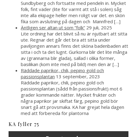
Sundbyberg och fortsatte med pendeln in. Mycket
folk, fint väder (lite för varmt att stå i solen) såg
inte alla ekipage heller men roligt var det. en skön
fika som avslutning på dagen och Mannfred […]
Äntligen ser altan ut som ”folk”
29 juli, 2025
Lite ordning har det blivit så nu är njutbart att sitta
ute. Regnar det går det bra att sitta under
paviljongen annars finns det sköna badenbaden att
sitta i och ta det lugnt. Gurkorna blir det lite många
av (grannarna blir glada), sallad i olika former,
basilikan (kom inte med på bild) men den är […]
Räddade paprikor, chili, pepino gold och
passionsplantan
13 september, 2023
Räddade paprikor, chili, pepino gold och
passionsplantan (sådd från passionsfrukt) mot 6
grader kommande nätter. Mycket frukter och
några paprikor jar skiftat färg, pepino gold bör
snart gå att provsmaka. KA har grejat hela dagen
med att förbereda för plantorna
KA fyller 75