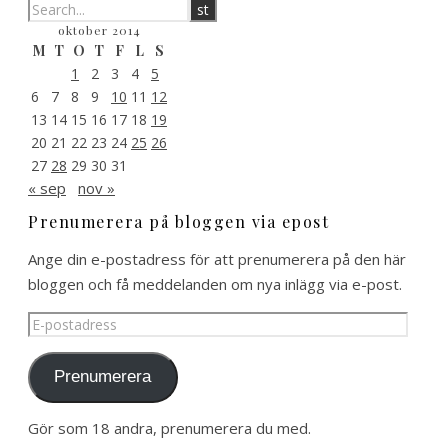
oktober 2014
M
T
O
T
F
L
S
1
2
3
4
5
6
7
8
9
10
11
12
13
14
15
16
17
18
19
20
21
22
23
24
25
26
27
28
29
30
31
« sep
nov »
Prenumerera på bloggen via epost
Ange din e-postadress för att prenumerera på den här
bloggen och få meddelanden om nya inlägg via e-post.
E-
postadress
Prenumerera
Gör som 18 andra, prenumerera du med.