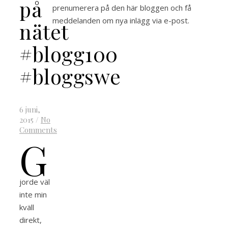
på
prenumerera på den här bloggen och få
meddelanden om nya inlägg via e-post.
nätet
#blogg100
#bloggswe
6 juni,
2015
/
No
Comments
G
jorde väl
inte min
kväll
direkt,