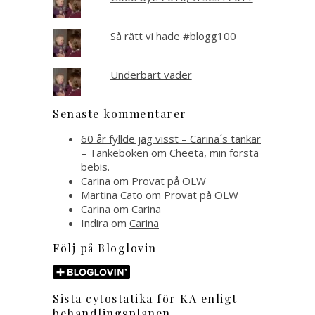
Så rätt vi hade #blogg100
Underbart väder
Senaste kommentarer
60 år fyllde jag visst – Carina´s tankar
– Tankeboken
om
Cheeta, min första
bebis.
Carina
om
Provat på OLW
Martina Cato
om
Provat på OLW
Carina
om
Carina
Indira
om
Carina
Följ på Bloglovin
Sista cytostatika för KA enligt
behandlingsplanen