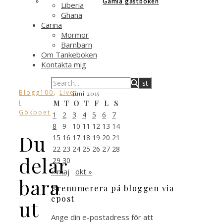
Gamla gästboken
Liberia
Ghana
Carina
Mormor
Barnbarn
Om Tankeboken
Kontakta mig
,
Blogg100
Livet
juni 2015
i
M
T
O
T
F
L
S
Gökboet
1
2
3
4
5
6
7
8
9
10
11
12
13
14
Du
15
16
17
18
19
20
21
22
23
24
25
26
27
28
delar
29
30
« maj
okt »
bara
Prenumerera på bloggen via
epost
ut
Ange din e-postadress för att