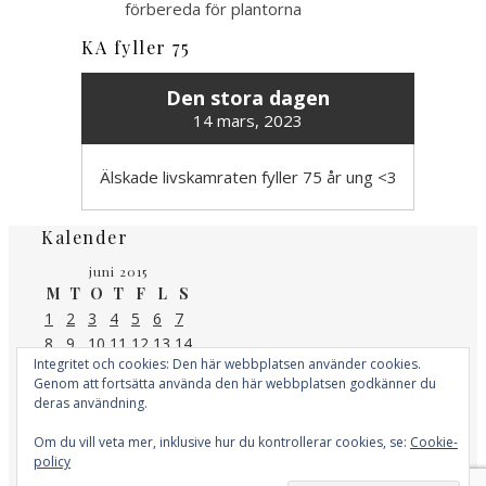
förbereda för plantorna
KA fyller 75
Den stora dagen
14 mars, 2023
Älskade livskamraten fyller 75 år ung <3
Kalender
juni 2015
M
T
O
T
F
L
S
1
2
3
4
5
6
7
8
9
10
11
12
13
14
Integritet och cookies: Den här webbplatsen använder cookies.
15
16
17
18
19
20
21
Genom att fortsätta använda den här webbplatsen godkänner du
22
23
24
25
26
27
28
deras användning.
29
30
« maj
okt »
Om du vill veta mer, inklusive hur du kontrollerar cookies, se:
Cookie-
policy
Kategorier