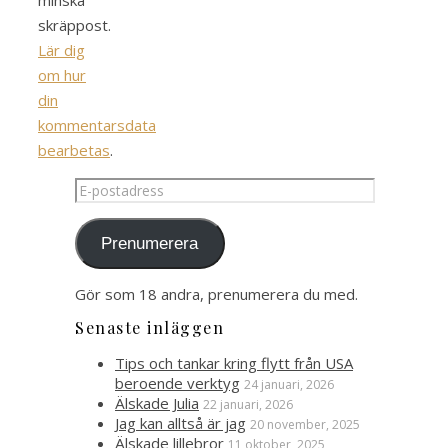
minska
skräppost.
Lär dig
om hur
din
kommentarsdata
bearbetas
.
E-
postadress
Prenumerera
Gör som 18 andra, prenumerera du med.
Senaste inläggen
Tips och tankar kring flytt från USA
beroende verktyg
24 januari, 2026
Älskade Julia
22 januari, 2026
Jag kan alltså är jag
20 november, 2025
Älskade lillebror
11 oktober, 2025