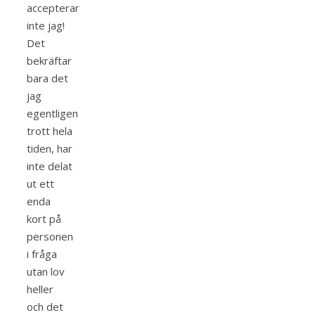
accepterar
inte jag!
Det
bekräftar
bara det
jag
egentligen
trott hela
tiden, har
inte delat
ut ett
enda
kort på
personen
i fråga
utan lov
heller
och det