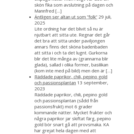
skön fika som avslutning på dagen och
Mannfred […]
Äntligen ser altan ut som ”folk”
29 juli,
2025
Lite ordning har det blivit så nu är
njutbart att sitta ute. Regnar det går
det bra att sitta under paviljongen
annars finns det sköna badenbaden
att sitta i och ta det lugnt. Gurkorna
blir det lite många av (grannarna blir
glada), sallad i olika former, basilikan
(kom inte med på bild) men den är […]
Räddade paprikor, chili, pepino gold
och passionsplantan
13 september,
2023
Räddade paprikor, chili, pepino gold
och passionsplantan (sådd från
passionsfrukt) mot 6 grader
kommande nätter. Mycket frukter och
några paprikor jar skiftat färg, pepino
gold bör snart gå att provsmaka. KA
har grejat hela dagen med att