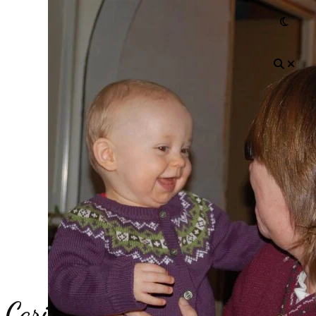
Carina´s tankar – Tankeboken