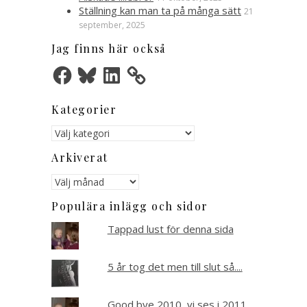
Ställning kan man ta på många sätt
21
september, 2025
Jag finns här också
Facebook
Bluesky
LinkedIn
Kategorier
Kategorier
Arkiverat
Arkiverat
Populära inlägg och sidor
Tappad lust för denna sida
5 år tog det men till slut så....
Good bye 2010, vi ses i 2011