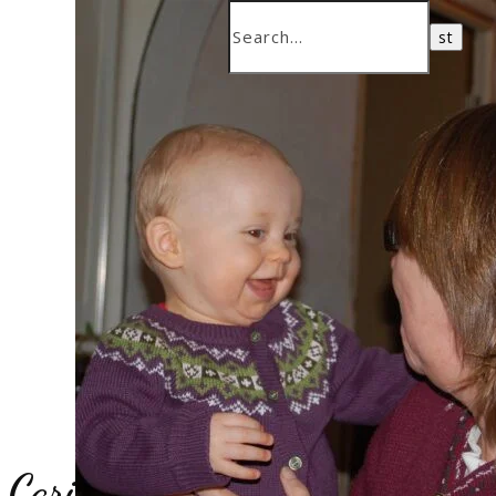
Carina´s tankar – Tankeboken