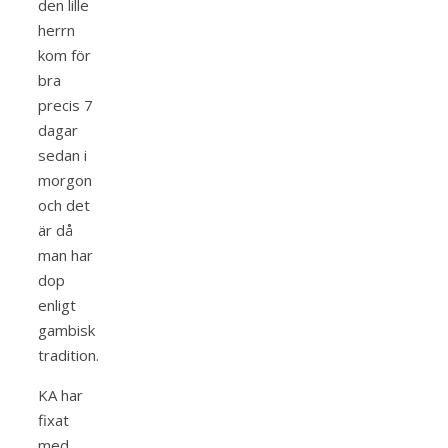
den lille
herrn
kom för
bra
precis 7
dagar
sedan i
morgon
och det
är då
man har
dop
enligt
gambisk
tradition.
KA har
fixat
med