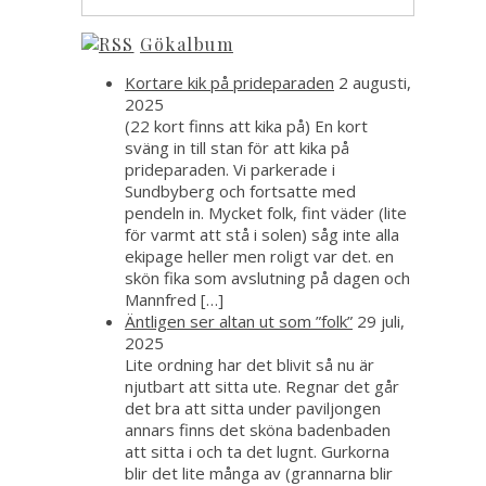
Gökalbum
Kortare kik på prideparaden
2 augusti,
2025
(22 kort finns att kika på) En kort
sväng in till stan för att kika på
prideparaden. Vi parkerade i
Sundbyberg och fortsatte med
pendeln in. Mycket folk, fint väder (lite
för varmt att stå i solen) såg inte alla
ekipage heller men roligt var det. en
skön fika som avslutning på dagen och
Mannfred […]
Äntligen ser altan ut som ”folk”
29 juli,
2025
Lite ordning har det blivit så nu är
njutbart att sitta ute. Regnar det går
det bra att sitta under paviljongen
annars finns det sköna badenbaden
att sitta i och ta det lugnt. Gurkorna
blir det lite många av (grannarna blir