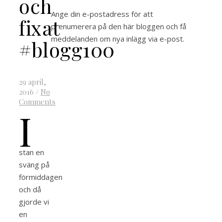
och
Ange din e-postadress för att
fixat
prenumerera på den här bloggen och få
meddelanden om nya inlägg via e-post.
#blogg100
29 april,
2016
/
No
Comments
I
stan en
sväng på
förmiddagen
och då
gjorde vi
en