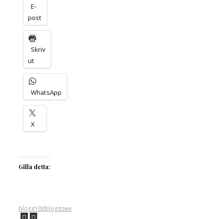
E-
post
Skriv
ut
WhatsApp
X
Gilla detta:
blogg100
bloggswe