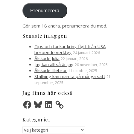
postadress
Prenumerera
Gör som 18 andra, prenumerera du med.
Senaste inläggen
Tips och tankar kring flytt från USA
beroende verktyg
24 januari, 2026
Älskade Julia
22 januari, 2026
Jag kan alltså är jag
20 november, 2025
Älskade lillebror
11 oktober, 2025
Ställning kan man ta på många sätt
21
september, 2025
Jag finns här också
Facebook
Bluesky
LinkedIn
Kategorier
Kategorier