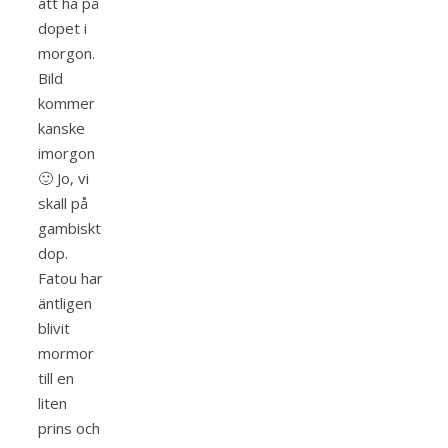
att ha på
dopet i
morgon.
Bild
kommer
kanske
imorgon
🙂 Jo, vi
skall på
gambiskt
dop.
Fatou har
äntligen
blivit
mormor
till en
liten
prins och