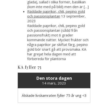
glada), sallad i olika former, basilikan
(kom inte med på bild) men den är […]
Räddade paprikor, chili, pepino gold
och passionsplantan
13 september,
2023
Räddade paprikor, chili, pepino gold
och passionsplantan (sådd från
passionsfrukt) mot 6 grader
kommande nätter. Mycket frukter och
några paprikor jar skiftat färg, pepino
gold bör snart gå att provsmaka. KA
har grejat hela dagen med att
förbereda för plantorna
KA fyller 75
Den stora dagen
14 mars, 2023
Älskade livskamraten fyller 75 år ung <3