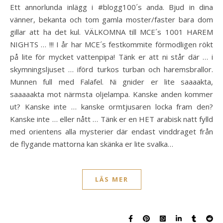
Ett annorlunda inlägg i #blogg100´s anda. Bjud in dina
vänner, bekanta och tom gamla moster/faster bara dom
gillar att ha det kul. VÄLKOMNA till MCE´s 1001 HAREM
NIGHTS … !!! I år har MCE´s festkommite förmodligen rökt
på lite för mycket vattenpipa! Tänk er att ni står där … i
skymningsljuset … iförd turkos turban och haremsbrallor.
Munnen full med Falafel. Ni gnider er lite saaaakta,
saaaaakta mot närmsta oljelampa. Kanske anden kommer
ut? Kanske inte … kanske ormtjusaren locka fram den?
Kanske inte … eller nått … Tänk er en HET arabisk natt fylld
med orientens alla mysterier där endast vinddraget från
de flygande mattorna kan skänka er lite svalka…
LÄS MER