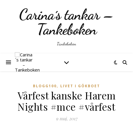
Carina´s tankar –
Tankeboken
Tankeboken
,
BLOGG100
LIVET I GÖKBOET
Vårfest kanske Harem
Nights #mce #vårfest
9 maj, 2017