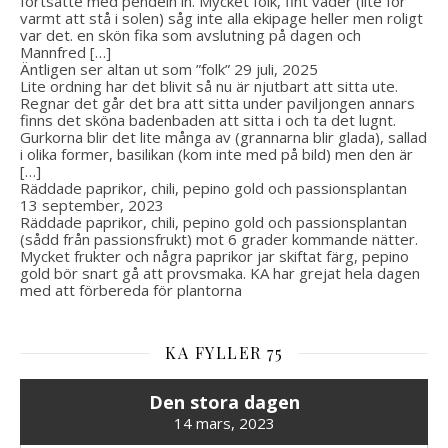
fortsatte med pendeln in. Mycket folk, fint väder (lite för
varmt att stå i solen) såg inte alla ekipage heller men roligt
var det. en skön fika som avslutning på dagen och
Mannfred […]
Äntligen ser altan ut som ”folk”
29 juli, 2025
Lite ordning har det blivit så nu är njutbart att sitta ute.
Regnar det går det bra att sitta under paviljongen annars
finns det sköna badenbaden att sitta i och ta det lugnt.
Gurkorna blir det lite många av (grannarna blir glada), sallad
i olika former, basilikan (kom inte med på bild) men den är
[…]
Räddade paprikor, chili, pepino gold och passionsplantan
13 september, 2023
Räddade paprikor, chili, pepino gold och passionsplantan
(sådd från passionsfrukt) mot 6 grader kommande nätter.
Mycket frukter och några paprikor jar skiftat färg, pepino
gold bör snart gå att provsmaka. KA har grejat hela dagen
med att förbereda för plantorna
KA FYLLER 75
Den stora dagen
14 mars, 2023