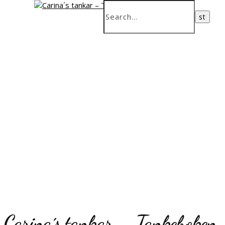
Carina´s tankar – Tankeboken