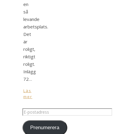
en
så
levande
arbetsplats.
Det
är
roligt,
riktigt
roligt.
Inlägg
72…
Läs
mer
E-
postadress
Prenumerera