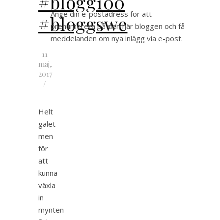
#blogg100
Ange din e-postadress för att
#bloggswe
prenumerera på den här bloggen och få
meddelanden om nya inlägg via e-post.
11
maj,
2017
/
Helt
galet
men
för
att
kunna
växla
in
mynten