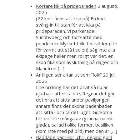
Kortare kik på prideparaden
2 augusti,
2025
(22 kort finns att kika på) En kort
sväng in till stan för att kika på
prideparaden. Vi parkerade i
Sundbyberg och fortsatte med
pendeln in. Mycket folk, fint väder (lite
för varmt att stå i solen) såg inte alla
ekipage heller men roligt var det. en
skön fika som avslutning på dagen och
Mannfred […]
Äntligen ser altan ut som ”folk”
29 juli,
2025
Lite ordning har det blivit så nu är
njutbart att sitta ute. Regnar det går
det bra att sitta under paviljongen
annars finns det sköna badenbaden
att sitta i och ta det lugnt. Gurkorna
blir det lite många av (grannarna blir
glada), sallad i olika former, basilikan
(kom inte med på bild) men den är […]
Räddade paprikor, chili, pepino gold