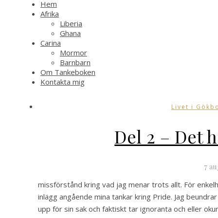
Hem
Afrika
Liberia
Ghana
Carina
Mormor
Barnbarn
Om Tankeboken
Kontakta mig
Livet i Gökb
Del 2 – Det h
7 au
missförstånd kring vad jag menar trots allt. För enkelhet
inlägg angående mina tankar kring Pride. Jag beundra
upp för sin sak och faktiskt tar ignoranta och eller o