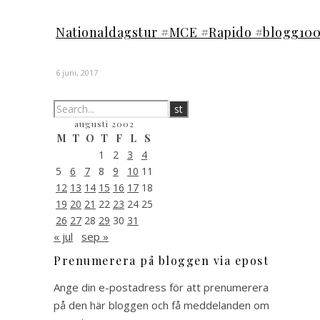
Nationaldagstur #MCE #Rapido #blogg10
6 juni, 2017
augusti 2002
M
T
O
T
F
L
S
1
2
3
4
5
6
7
8
9
10
11
12
13
14
15
16
17
18
19
20
21
22
23
24
25
26
27
28
29
30
31
« jul
sep »
Prenumerera på bloggen via epost
Ange din e-postadress för att prenumerera
på den här bloggen och få meddelanden om