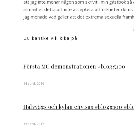
att jag inte menar någon som skrivit i min gästbok så a
allmänhet detta att inte acceptera att olikheter döms ut
jag menade vad gäller att det extrema sexuella fram
Du kanske vill kika på
Första MC demonstrationen #blogg100
14 april, 2016
Halvvägs och kylan envisas #blogg100 #b
19 april, 2017