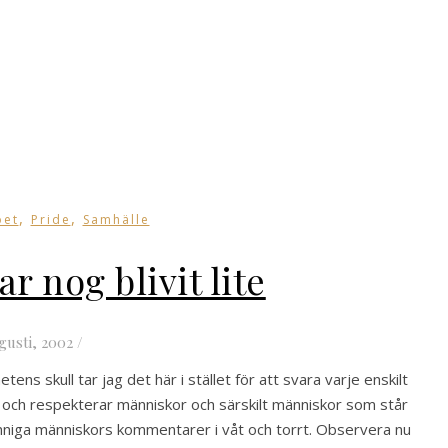
,
,
oet
Pride
Samhälle
ar nog blivit lite
gusti, 2002
/
ens skull tar jag det här i stället för att svara varje enskilt
r och respekterar människor och särskilt människor som står
kunniga människors kommentarer i våt och torrt. Observera nu