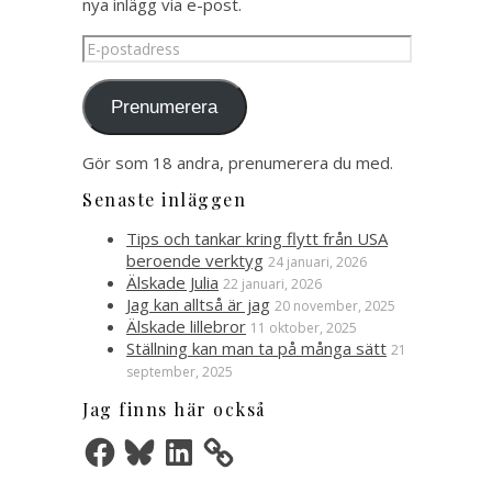
nya inlägg via e-post.
E-
postadress
Prenumerera
Gör som 18 andra, prenumerera du med.
Senaste inläggen
Tips och tankar kring flytt från USA
beroende verktyg
24 januari, 2026
Älskade Julia
22 januari, 2026
Jag kan alltså är jag
20 november, 2025
Älskade lillebror
11 oktober, 2025
Ställning kan man ta på många sätt
21
september, 2025
Jag finns här också
Facebook
Bluesky
LinkedIn