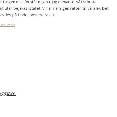
tt ingen missförstår mig nu. Jag menar alltså i största
 utan bejakas istället. Vi har nämligen rätten till våra liv. Det
hävdes på Pride, observera att…
Läs mer
loggswe