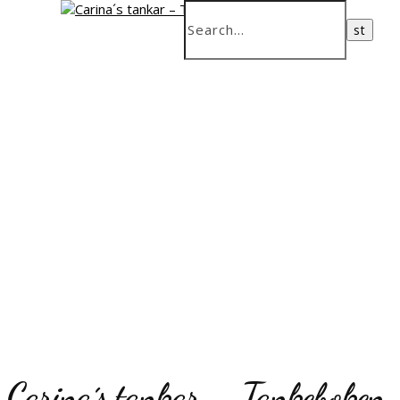
Carina´s tankar – Tankeboken