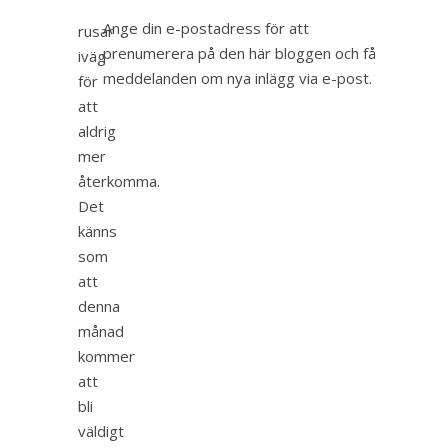
Ange din e-postadress för att
rusar
prenumerera på den här bloggen och få
iväg
meddelanden om nya inlägg via e-post.
för
att
aldrig
mer
återkomma.
Det
känns
som
att
denna
månad
kommer
att
bli
väldigt