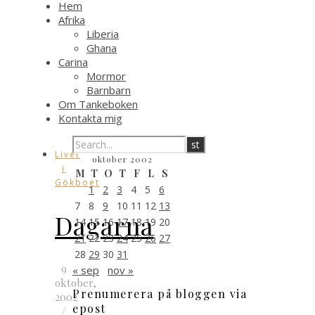
Hem
Afrika
Liberia
Ghana
Carina
Mormor
Barnbarn
Om Tankeboken
Kontakta mig
Livet
oktober 2002
i
M
T
O
T
F
L
S
Gökboet
1
2
3
4
5
6
7
8
9
10
11
12
13
Dagarna
14
15
16
17
18
19
20
21
22
23
24
25
26
27
28
29
30
31
9
« sep
nov »
oktober,
Prenumerera på bloggen via
2002
epost
/