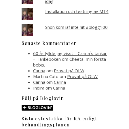
idag
Installation och testning av MT4
Snön kom iaf inte hit #blogg100
Senaste kommentarer
60 år fyllde jag visst – Carina´s tankar
– Tankeboken
om
Cheeta, min första
bebis.
Carina
om
Provat på OLW
Martina Cato
om
Provat på OLW
Carina
om
Carina
Indira
om
Carina
Följ på Bloglovin
Sista cytostatika för KA enligt
behandlingsplanen