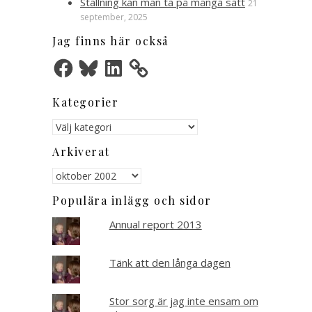
Ställning kan man ta på många sätt
21
september, 2025
Jag finns här också
Facebook
Bluesky
LinkedIn
Kategorier
Kategorier
Arkiverat
Arkiverat
Populära inlägg och sidor
Annual report 2013
Tänk att den långa dagen
Stor sorg är jag inte ensam om