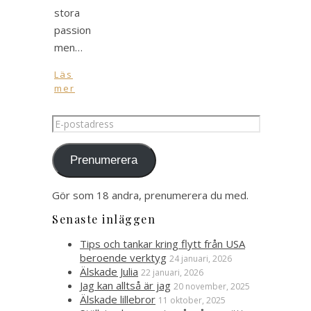
stora
passion
men…
Läs
mer
E-
postadress
Prenumerera
Gör som 18 andra, prenumerera du med.
Senaste inläggen
Tips och tankar kring flytt från USA
beroende verktyg
24 januari, 2026
Älskade Julia
22 januari, 2026
Jag kan alltså är jag
20 november, 2025
Älskade lillebror
11 oktober, 2025