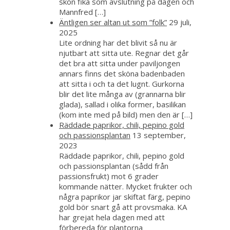
skön fika som avslutning på dagen och
Mannfred […]
Äntligen ser altan ut som ”folk”
29 juli,
2025
Lite ordning har det blivit så nu är
njutbart att sitta ute. Regnar det går
det bra att sitta under paviljongen
annars finns det sköna badenbaden
att sitta i och ta det lugnt. Gurkorna
blir det lite många av (grannarna blir
glada), sallad i olika former, basilikan
(kom inte med på bild) men den är […]
Räddade paprikor, chili, pepino gold
och passionsplantan
13 september,
2023
Räddade paprikor, chili, pepino gold
och passionsplantan (sådd från
passionsfrukt) mot 6 grader
kommande nätter. Mycket frukter och
några paprikor jar skiftat färg, pepino
gold bör snart gå att provsmaka. KA
har grejat hela dagen med att
förbereda för plantorna