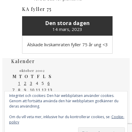
KA fyller 75
Den stora dagen
14 mars, 2023
Älskade livskamraten fyller 75 år ung <3
Kalender
oktober 2002
M
T
O
T
F
L
S
1
2
3
4
5
6
7
8
9
10
11
12
13
Integritet och cookies: Den här webbplatsen använder cookies.
14
15
16
17
18
19
20
Genom att fortsätta använda den här webbplatsen godkänner du
21
22
23
24
25
26
27
deras användning.
28
29
30
31
« sep
nov »
Om du vill veta mer, inklusive hur du kontrollerar cookies, se:
Cookie-
policy
Kategorier