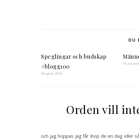
DU 
Speglingar och budskap
Männe
19 novem
#blogg100
20 april, 2016
Orden vill int
och jag hoppas jag får ihop de en dag eller 