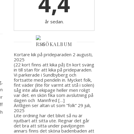
4,4
år sedan.
GÖKALBUM
Kortare kik på prideparaden
2 augusti,
2025
(22 kort finns att kika på) En kort sväng
in till stan för att kika på prideparaden.
Vi parkerade i Sundbyberg och
fortsatte med pendeln in. Mycket folk,
g,
fint väder (lite för varmt att stå i solen)
en
såg inte alla ekipage heller men roligt
var det. en skön fika som avslutning på
er
dagen och Mannfred […]
ff
Äntligen ser altan ut som ”folk”
29 juli,
2025
ch
Lite ordning har det blivit så nu är
njutbart att sitta ute. Regnar det går
det bra att sitta under paviljongen
annars finns det sköna badenbaden att