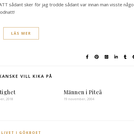
 ATT sådant sker för jag trodde sådant var innan man visste någo
Godnatt!
LÄS MER
KANSKE VILL KIKA PÅ
tighet
Männen i Piteå
er, 2018
19 november, 2004
LIVET I GÖKBOET