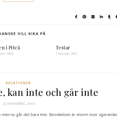
KANSKE VILL KIKA PÅ
n i Piteå
Testar
ber, 2004
7 februari, 2021
RELATIONER
e, kan inte och går inte
27 november, 2002
så men nu går det bara inte. Besvikelsen är enorm över agerande