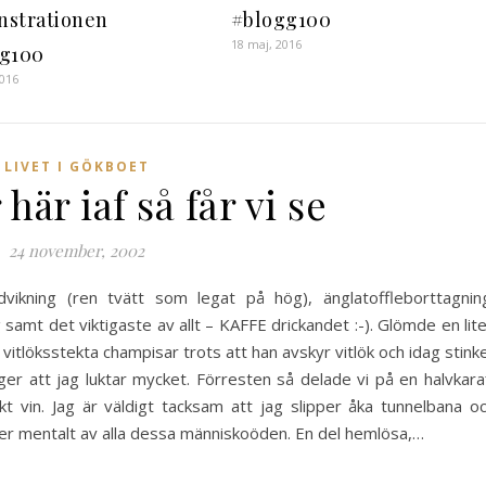
strationen
#blogg100
18 maj, 2016
g100
2016
LIVET I GÖKBOET
 här iaf så får vi se
24 november, 2002
vikning (ren tvätt som legat på hög), änglatoffleborttagnin
samt det viktigaste av allt – KAFFE drickandet :-). Glömde en lit
a vitlöksstekta champisar trots att han avskyr vitlök och idag stink
ger att jag luktar mycket. Förresten så delade vi på en halvkara
t vin. Jag är väldigt tacksam att jag slipper åka tunnelbana o
der mentalt av alla dessa människoöden. En del hemlösa,…