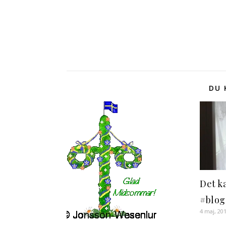
DU 
Det ka
#blog
4 maj, 20