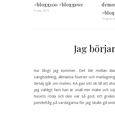
#blogg100 #bloggswe
demon
6 maj, 2015
#blog
14 april, 
Jag börjar
hur långt jag kommer. Det blir mellan kläd
sängbädning, allmänna fixerier och matlagning 
detalj igår om maten, KA gav sitt ok till att ät
jag väldigt fast han är snäll min make och sä
husets röda och den var så god, ett grekisk
pendeltåg på vardagarna för jag skulle gå un