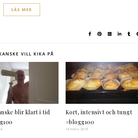
LÄS MER
KANSKE VILL KIKA PÅ
nske blir klart i tid
Kort, intensivt och tungt
g100
#blogg100
14
14 mars, 2014