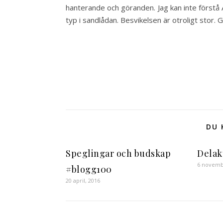
hanterande och göranden. Jag kan inte förstå
typ i sandlådan. Besvikelsen är otroligt stor. 
DU 
Speglingar och budskap
Delak
6 novemb
#blogg100
20 april, 2016