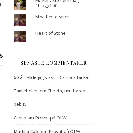
Melker åkte hem idag
t,
#blogg100
Mina fem ovanor
Heart of Stone!
SENASTE KOMMENTARER
60 år fyllde jag visst – Carina´s tankar –
Tankeboken
om
Cheeta, min första
bebis.
Carina
om
Provat på OLW
Martina Cato
om
Provat på OLW