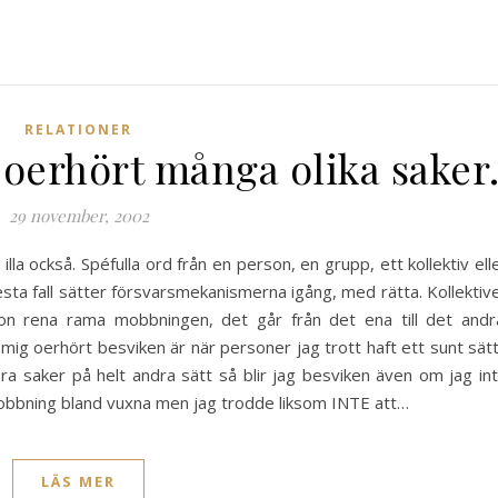
RELATIONER
 oerhört många olika saker
29 november, 2002
illa också. Spéfulla ord från en person, en grupp, ett kollektiv ell
esta fall sätter försvarsmekanismerna igång, med rätta. Kollektiv
n rena rama mobbningen, det går från det ena till det andr
mig oerhört besviken är när personer jag trott haft ett sunt sätt
a saker på helt andra sätt så blir jag besviken även om jag in
obbning bland vuxna men jag trodde liksom INTE att…
LÄS MER