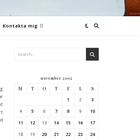
Kontakta mig
november 2002
ig
M
T
O
T
F
L
S
är
1
2
3
nt
4
5
6
7
8
9
10
rt
ad
11
12
13
14
15
16
17
18
19
20
21
22
23
24