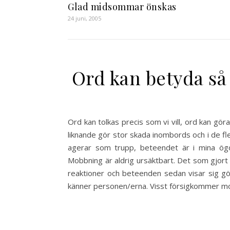
Glad midsommar önskas
24 juni, 2005
Ord kan betyda så
Ord kan tolkas precis som vi vill, ord kan göra 
liknande gör stor skada inombords och i de fl
agerar som trupp, beteendet är i mina ögo
Mobbning är aldrig ursäktbart. Det som gjort 
reaktioner och beteenden sedan visar sig gör
känner personen/erna. Visst försigkommer m