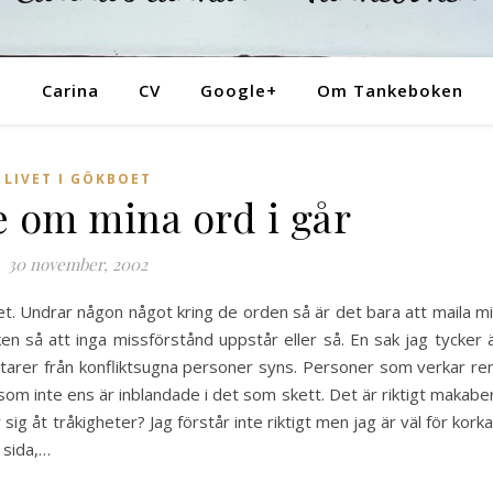
Tankeboken
Carina
CV
Google+
Om Tankeboken
LIVET I GÖKBOET
te om mina ord i går
30 november, 2002
et. Undrar någon något kring de orden så är det bara att maila m
ken så att inga missförstånd uppstår eller så. En sak jag tycker 
tarer från konfliktsugna personer syns. Personer som verkar re
om inte ens är inblandade i det som skett. Det är riktigt makabe
ig åt tråkigheter? Jag förstår inte riktigt men jag är väl för kork
 sida,…