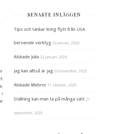
SENASTE INLÄGGEN
Tips och tankar kring flytt från USA
.
beroende verktyg
24 januari, 2026
Älskade Julia
22 januari, 2026
Jag kan alltså är jag
er
20 november, 2025
et
Älskade lillebror
11 oktober, 2025
a.
 i
Ställning kan man ta på många sätt
21
te
september, 2025