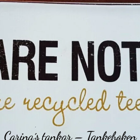
Carina´s tankar – Tankeboken