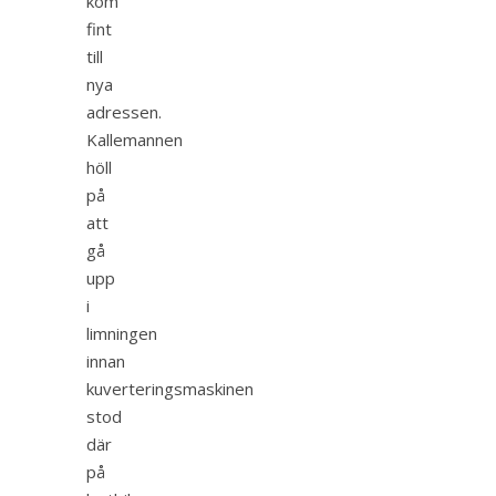
kom
fint
till
nya
adressen.
Kallemannen
höll
på
att
gå
upp
i
limningen
innan
kuverteringsmaskinen
stod
där
på