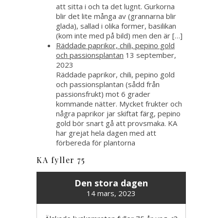
att sitta i och ta det lugnt. Gurkorna
blir det lite många av (grannarna blir
glada), sallad i olika former, basilikan
(kom inte med på bild) men den är […]
Räddade paprikor, chili, pepino gold
och passionsplantan
13 september,
2023
Räddade paprikor, chili, pepino gold
och passionsplantan (sådd från
passionsfrukt) mot 6 grader
kommande nätter. Mycket frukter och
några paprikor jar skiftat färg, pepino
gold bör snart gå att provsmaka. KA
har grejat hela dagen med att
förbereda för plantorna
KA fyller 75
Den stora dagen
14 mars, 2023