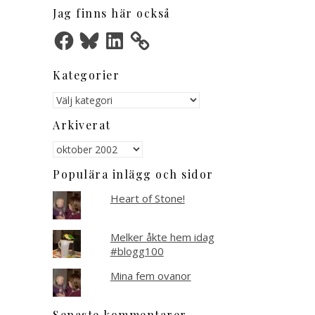
Jag finns här också
Facebook
Bluesky
LinkedIn
Kategorier
Kategorier
Arkiverat
Arkiverat
Populära inlägg och sidor
Heart of Stone!
Melker åkte hem idag
#blogg100
Mina fem ovanor
Senaste kommentarer