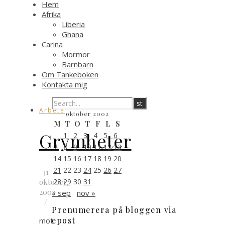
Hem
Afrika
Liberia
Ghana
Carina
Mormor
Barnbarn
Om Tankeboken
Kontakta mig
Arbete
oktober 2002
M
T
O
T
F
L
S
Grymheter
1
2
3
4
5
6
7
8
9
10
11
12
13
14
15
16
17
18
19
20
21
22
23
24
25
26
27
31
oktober,
28
29
30
31
2002
« sep
nov »
/
Prenumerera på bloggen via
epost
mot