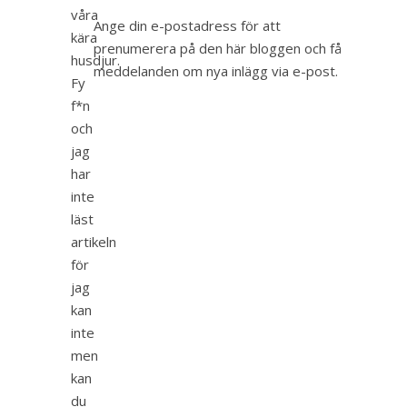
våra
Ange din e-postadress för att
kära
prenumerera på den här bloggen och få
husdjur.
meddelanden om nya inlägg via e-post.
Fy
f*n
och
jag
har
inte
läst
artikeln
för
jag
kan
inte
men
kan
du