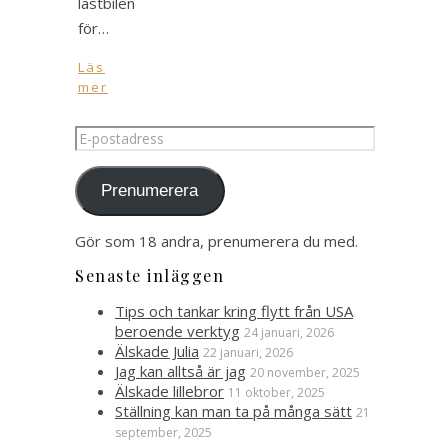
lastbilen
för…
Läs
mer
E-
postadress
Prenumerera
Gör som 18 andra, prenumerera du med.
Senaste inläggen
Tips och tankar kring flytt från USA
beroende verktyg
24 januari, 2026
Älskade Julia
22 januari, 2026
Jag kan alltså är jag
20 november, 2025
Älskade lillebror
11 oktober, 2025
Ställning kan man ta på många sätt
21
september, 2025