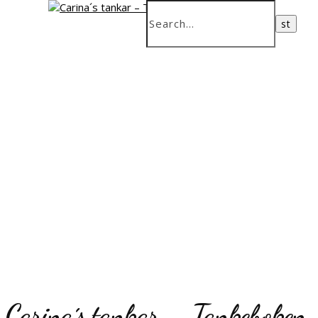
Carina´s tankar – Tankeboken