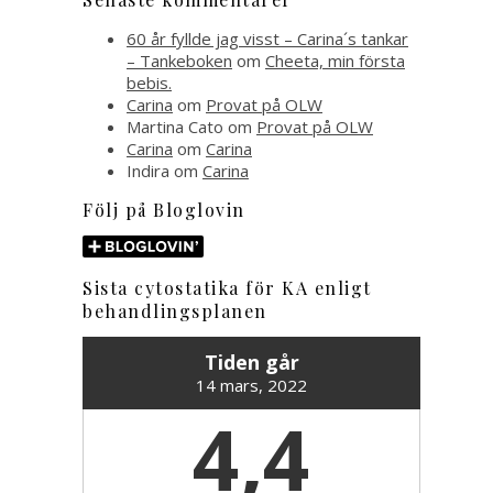
60 år fyllde jag visst – Carina´s tankar
– Tankeboken
om
Cheeta, min första
bebis.
Carina
om
Provat på OLW
Martina Cato
om
Provat på OLW
Carina
om
Carina
Indira
om
Carina
Följ på Bloglovin
Sista cytostatika för KA enligt
behandlingsplanen
Tiden går
14 mars, 2022
4,4