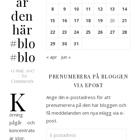
är
8
9
10
11
12
13
14
den
15
16
17
18
19
20
21
här
22
23
24
25
26
27
28
#blogg100
29
30
31
#bloggsswe
« apr
jun »
15 maj, 2017
/
No
PRENUMERERA PÅ BLOGGEN
Comments
VIA EPOST
K
Ange din e-postadress för att
prenumerera på den här bloggen och
få meddelanden om nya inlägg via e-
örning
post.
pågår och
koncentrationen
E-postadress
är stor.