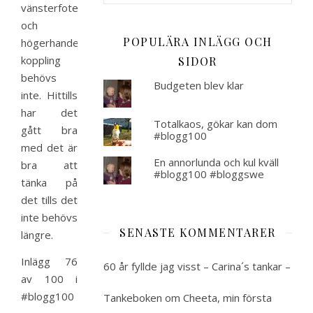
vänsterfoten
och
POPULÄRA INLÄGG OCH
högerhanden,
koppling
SIDOR
behövs
Budgeten blev klar
inte. Hittills
har det
Totalkaos, gökar kan dom
gått bra
#blogg100
med det är
En annorlunda och kul kväll
bra att
#blogg100 #bloggswe
tänka på
det tills det
inte behövs
SENASTE KOMMENTARER
längre.
Inlägg 76
60 år fyllde jag visst – Carina´s tankar –
av 100 i
#blogg100
Tankeboken
om
Cheeta, min första