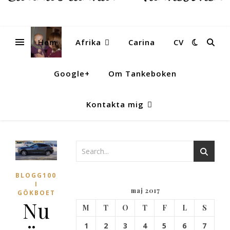
Tankeboken
Hem
Afrika
Carina
CV
Google+
Om Tankeboken
Kontakta mig
,
BLOGG100
LIVET
I
maj 2017
GÖKBOET
Nu
M
T
O
T
F
L
S
1
2
3
4
5
6
7