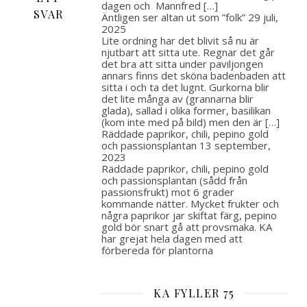
dagen och Mannfred […]
SVAR
Äntligen ser altan ut som ”folk”
29 juli,
2025
Lite ordning har det blivit så nu är
njutbart att sitta ute. Regnar det går
det bra att sitta under paviljongen
annars finns det sköna badenbaden att
sitta i och ta det lugnt. Gurkorna blir
det lite många av (grannarna blir
glada), sallad i olika former, basilikan
(kom inte med på bild) men den är […]
Räddade paprikor, chili, pepino gold
och passionsplantan
13 september,
2023
Räddade paprikor, chili, pepino gold
och passionsplantan (sådd från
passionsfrukt) mot 6 grader
kommande nätter. Mycket frukter och
några paprikor jar skiftat färg, pepino
gold bör snart gå att provsmaka. KA
har grejat hela dagen med att
förbereda för plantorna
KA FYLLER 75