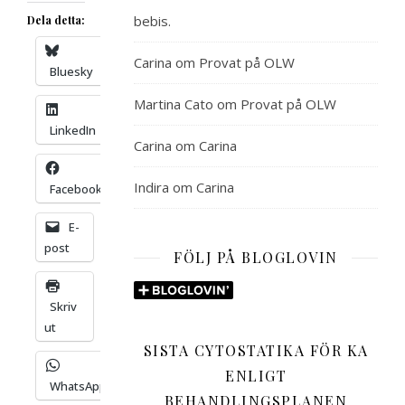
bebis.
Dela detta:
Carina
om
Provat på OLW
Bluesky
Martina Cato
om
Provat på OLW
LinkedIn
Carina
om
Carina
Indira
om
Carina
Facebook
E-
post
FÖLJ PÅ BLOGLOVIN
Skriv
ut
SISTA CYTOSTATIKA FÖR KA
ENLIGT
WhatsApp
BEHANDLINGSPLANEN