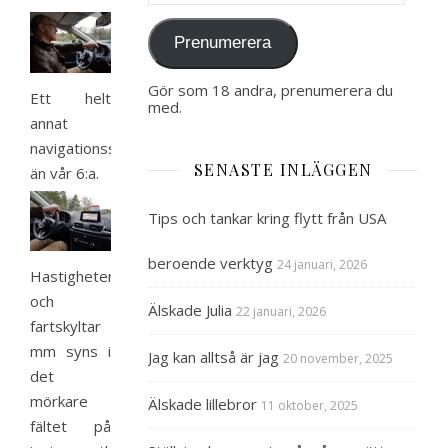
Prenumerera
Gör som 18 andra, prenumerera du
Ett helt
med.
annat
navigationssystem
SENASTE INLÄGGEN
än vår 6:a.
Tips och tankar kring flytt från USA
beroende verktyg
24 januari, 2026
Hastigheten
och
Älskade Julia
22 januari, 2026
fartskyltar
mm syns i
Jag kan alltså är jag
20 november, 2025
det
mörkare
Älskade lillebror
11 oktober, 2025
fältet på