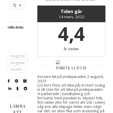
X
Tiden går
14 mars, 2022
4,4
Gilla detta:
år sedan.
blogg100
bloggswe
GÖKALBUM
mazda3
Kortare kik på prideparaden
2 augusti,
2025
(22 kort finns att kika på) En kort sväng
in till stan för att kika på prideparaden.
Vi parkerade i Sundbyberg och
fortsatte med pendeln in. Mycket folk,
fint väder (lite för varmt att stå i solen)
LÄMNA
såg inte alla ekipage heller men roligt
var det. en skön fika som avslutning på
ETT