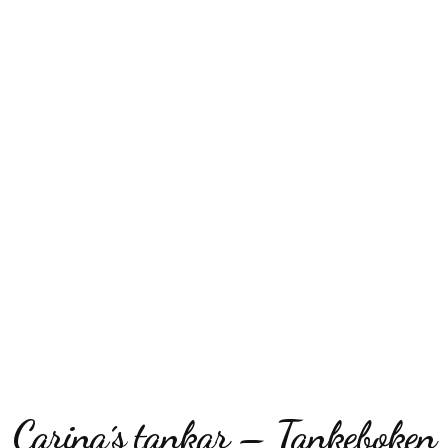
Carina´s tankar – Tankeboken