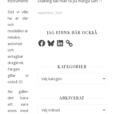
Ställning kan man ta på många sätt
instrumentbrädan.
21
Det vi ville
september, 2025
ha är där
och
modellen är
JAG FINNS HÄR OCKSÅ
mindre,
Facebook
Bluesky
LinkedIn
automat
och
avtagbar
dragkrok.
KATEGORIER
Färgen
Kategorier
gillar vi
också 🙂
Nu gäller
ARKIVERAT
det bara
att vara
Arkiverat
envis med