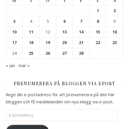
M
T
O
T
F
L
S
1
2
3
4
5
6
7
8
9
10
11
12
13
14
15
16
17
18
19
20
21
22
23
24
25
26
27
28
« jan
mar »
PRENUMERERA PÅ BLOGGEN VIA EPOST
Ange din e-postadress för att prenumerera på den här
bloggen och få meddelanden om nya inlägg via e-post.
E-postadress