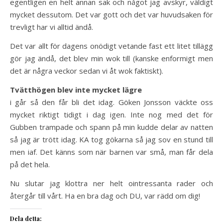
egentligen en helt annan sak och något jag avskyr, väldigt
mycket dessutom. Det var gott och det var huvudsaken för
trevligt har vi alltid ändå.
Det var allt för dagens onödigt vetande fast ett litet tillägg
gör jag ändå, det blev min wok till (kanske enformigt men
det är några veckor sedan vi åt wok faktiskt).
Tvätthögen blev inte mycket lägre
i går så den får bli det idag. Göken Jonsson väckte oss
mycket riktigt tidigt i dag igen. Inte nog med det för
Gubben trampade och spann på min kudde delar av natten
så jag är trött idag. KA tog gökarna så jag sov en stund till
men iaf. Det känns som när barnen var små, man får dela
på det hela.
Nu slutar jag klottra ner helt ointressanta rader och
återgår till vårt. Ha en bra dag och DU, var rädd om dig!
Dela detta: