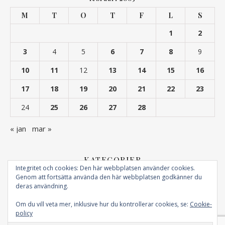
M
T
O
T
F
L
S
1
2
3
4
5
6
7
8
9
10
11
12
13
14
15
16
17
18
19
20
21
22
23
24
25
26
27
28
« jan
mar »
KATEGORIER
Integritet och cookies: Den här webbplatsen använder cookies.
Genom att fortsätta använda den här webbplatsen godkänner du
Kategorier
deras användning.
Om du vill veta mer, inklusive hur du kontrollerar cookies, se:
Cookie-
policy