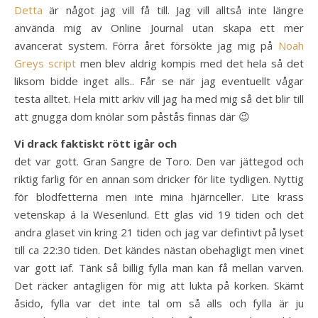
Detta
är något jag vill få till. Jag vill alltså inte längre
använda mig av Online Journal utan skapa ett mer
avancerat system. Förra året försökte jag mig på
Noah
Greys script
men blev aldrig kompis med det hela så det
liksom bidde inget alls.. Får se när jag eventuellt vågar
testa alltet. Hela mitt arkiv vill jag ha med mig så det blir till
att gnugga dom knölar som påstås finnas där 😉
Vi drack faktiskt rött igår och
det var gott. Gran Sangre de Toro. Den var jättegod och
riktig farlig för en annan som dricker för lite tydligen. Nyttig
för blodfetterna men inte mina hjärnceller. Lite krass
vetenskap á la Wesenlund. Ett glas vid 19 tiden och det
andra glaset vin kring 21 tiden och jag var defintivt på lyset
till ca 22:30 tiden. Det kändes nästan obehagligt men vinet
var gott iaf. Tänk så billig fylla man kan få mellan varven.
Det räcker antagligen för mig att lukta på korken. Skämt
åsido, fylla var det inte tal om så alls och fylla är ju