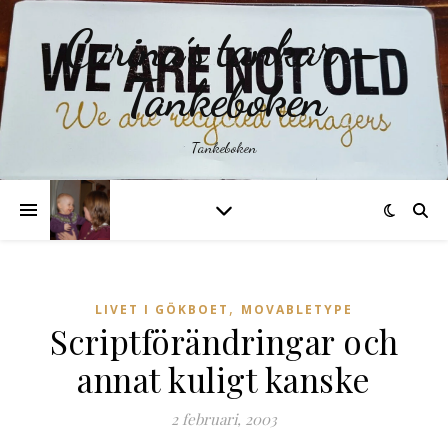
Carina´s tankar –
Tankeboken
Tankeboken
,
LIVET I GÖKBOET
MOVABLETYPE
Scriptförändringar och
annat kuligt kanske
2 februari, 2003