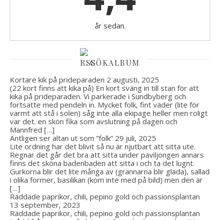
år sedan.
GÖKALBUM
Kortare kik på prideparaden
2 augusti, 2025
(22 kort finns att kika på) En kort sväng in till stan för att
kika på prideparaden. Vi parkerade i Sundbyberg och
fortsatte med pendeln in. Mycket folk, fint väder (lite för
varmt att stå i solen) såg inte alla ekipage heller men roligt
var det. en skön fika som avslutning på dagen och
Mannfred […]
Äntligen ser altan ut som ”folk”
29 juli, 2025
Lite ordning har det blivit så nu är njutbart att sitta ute.
Regnar det går det bra att sitta under paviljongen annars
finns det sköna badenbaden att sitta i och ta det lugnt.
Gurkorna blir det lite många av (grannarna blir glada), sallad
i olika former, basilikan (kom inte med på bild) men den är
[…]
Räddade paprikor, chili, pepino gold och passionsplantan
13 september, 2023
Räddade paprikor, chili, pepino gold och passionsplantan