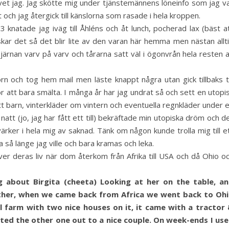
vet jag. Jag skötte mig under tjänstemännens löneinfo som jag v
och jag återgick till känslorna som rasade i hela kroppen.
knatade jag iväg till Åhléns och åt lunch, pocherad lax (bäst a
lskar det så det blir lite av den varan här hemma men nästan allt
hjärnan varv på varv och tårarna satt väl i ögonvrån hela resten 
 och tog hem mail men läste knappt några utan gick tillbaks ti
r att bara smälta. I många år har jag undrat så och sett en utopi
 barn, vinterkläder om vintern och eventuella regnkläder under 
att (jo, jag har fått ett till) bekräftade min utopiska dröm och d
värker i hela mig av saknad. Tänk om någon kunde trolla mig till e
a så länge jag ville och bara kramas och leka.
iver deras liv när dom återkom från Afrika till USA och då Ohio o
g about Birgita (cheeta) Looking at her on the table, a
ther, when we came back from Africa we went back to Oh
farm with two nice houses on it, it came with a tractor
nted the other one out to a nice couple. On week-ends I us