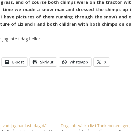
 grass, and of course both chimps were on the tractor wi
nter time we made a snow man and dressed the chimps up 
 (I have pictures of them running through the snow) and 
ture of Liz and I and both children with both chimps on o
 jag inte i dag heller.
E-post
Skriv ut
WhatsApp
X
j vad jag har lust idag då!
Dags att väcka liv i Tankeboken igen,