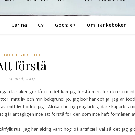
Tankeboken
Carina
CV
Google+
Om Tankeboken
LIVET I GÖKBOET
Att förstå
24 april, 2004
så gamla saker gör få och det kan jag förstå men för den som in
ter, mitt liv och min bakgrund. Jo, jag bor här och ja, jag är född
 av mitt liv bodde jag i Afrika där jag präglades, där skapades m
t går antagligen inte att förstå för den som inte haft förmånen a
fyllt rus. Jag har aldrig varit hög på artificiell väl så det jag gi