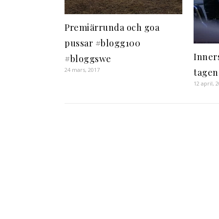
Premiärrunda och goa
pussar #blogg100
Inner
#bloggswe
24 mars, 2017
tagen
12 april, 