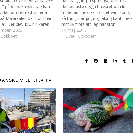
ust alltså och inget annat. KA
den har gått på sparlåga, om alls,
t" på dans kanske jag kan
det senaste dryga halvåret och lite
t. Han är ute med sin ena
till.Sedan i höstas har det varit tungt,
 på Mälarsalen där dom har
så tungt har jag nog aldrig känt i hela
lar. Det blev KA, brukaren
mitt liv trots att jag har stor
er brukare och dess
ember, 2003
erfarenhet av svårigheter men oftast
14 maj, 2010
e/assistenter. Det är också
 i Gökboet”
har jag ändå haft glädjen som
I ”Livet i Gökboet”
gt ovanlig känsla att vara
motpol men den…
hemma. Jag…
KANSKE VILL KIKA PÅ