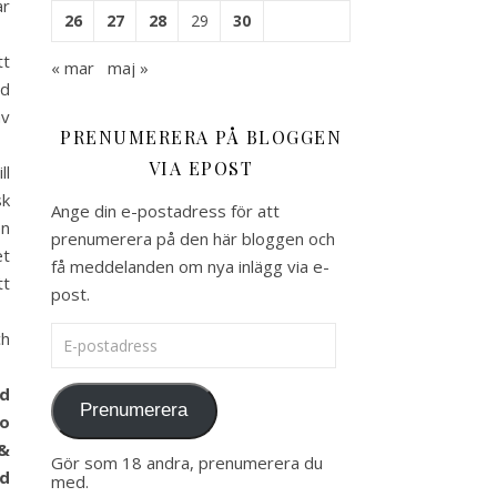
ar
26
27
28
29
30
tt
« mar
maj »
id
av
PRENUMERERA PÅ BLOGGEN
VIA EPOST
ll
sk
Ange din e-postadress för att
en
prenumerera på den här bloggen och
et
få meddelanden om nya inlägg via e-
tt
post.
E-postadress
ch
nd
Prenumerera
io
 &
Gör som 18 andra, prenumerera du
ed
med.