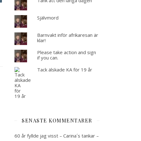
Tänk att den långa dagen
Självmord
Barnvakt inför afrikaresan är
klar!
Please take action and sign
if you can.
Tack älskade KA för 19 år
SENASTE KOMMENTARER
60 år fyllde jag visst – Carina´s tankar –