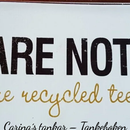
Carina´s tankar – Tankeboken