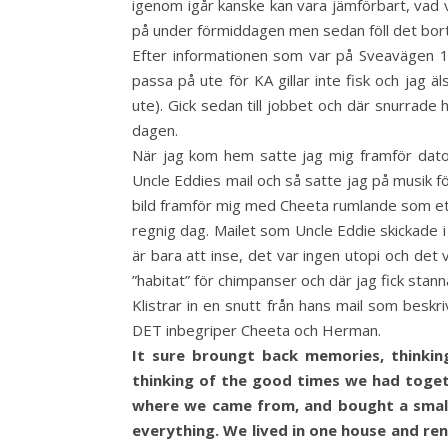
igenom igår kanske kan vara jämförbart, vad 
på under förmiddagen men sedan föll det bort 
Efter informationen som var på Sveavägen 13 
passa på ute för KA gillar inte fisk och jag ä
ute). Gick sedan till jobbet och där snurrade 
dagen.
När jag kom hem satte jag mig framför datorn
Uncle Eddies mail och så satte jag på musik fö
bild framför mig med Cheeta rumlande som ett
regnig dag. Mailet som Uncle Eddie skickade i n
är bara att inse, det var ingen utopi och det 
”habitat” för chimpanser och där jag fick stann
Klistrar in en snutt från hans mail som beskr
DET inbegriper Cheeta och Herman.
It sure broungt back memories, thinkin
thinking of the good times we had toge
where we came from, and bought a small 
everything. We lived in one house and re