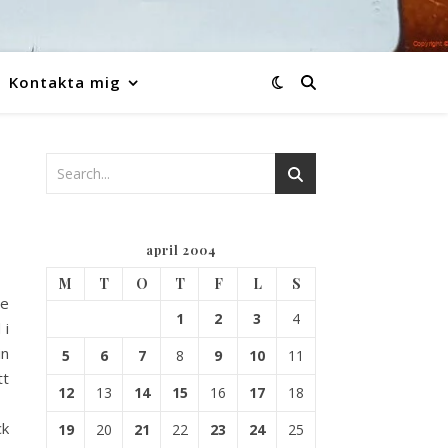
Kontakta mig
april 2004
M
T
O
T
F
L
S
te
1
2
3
4
 i
in
5
6
7
8
9
10
11
tt
12
13
14
15
16
17
18
ck
19
20
21
22
23
24
25