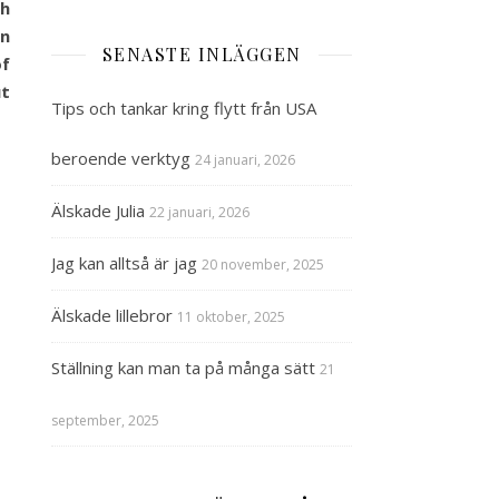
th
in
SENASTE INLÄGGEN
of
ut
Tips och tankar kring flytt från USA
beroende verktyg
24 januari, 2026
Älskade Julia
22 januari, 2026
Jag kan alltså är jag
20 november, 2025
Älskade lillebror
11 oktober, 2025
Ställning kan man ta på många sätt
21
september, 2025