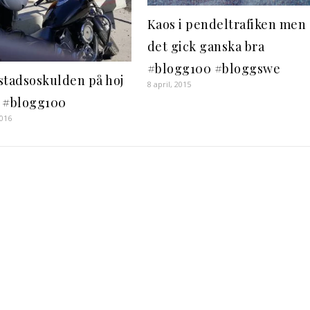
Kaos i pendeltrafiken men
det gick ganska bra
#blogg100 #bloggswe
stadsoskulden på hoj
8 april, 2015
 #blogg100
2016