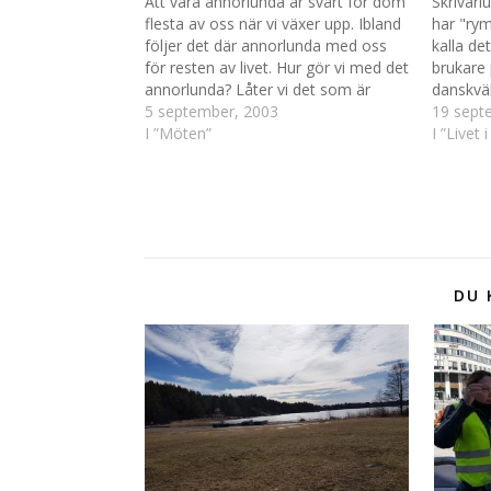
Att vara annorlunda är svårt för dom
Skrivarl
flesta av oss när vi växer upp. Ibland
har "rym
följer det där annorlunda med oss
kalla de
för resten av livet. Hur gör vi med det
brukare
annorlunda? Låter vi det som är
danskväl
annorlunda skapa bojor åt oss så att
5 september, 2003
några fl
19 sept
vi alltid ältar och lever genom det…
I ”Möten”
ledsagar
I ”Livet
en väldi
ensam 
DU 