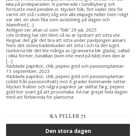
kika på prideparaden. Vi parkerade i Sundbyberg och
fortsatte med pendeln in. Mycket folk, fint väder (lite för
varmt att stå i solen) såg inte alla ekipage heller men roligt
var det. en skön fika som avslutning på dagen och
Mannfred […]
Äntligen ser altan ut som ”folk”
29 juli, 2025
Lite ordning har det blivit så nu är njutbart att sitta ute.
Regnar det går det bra att sitta under paviljongen annars
finns det sköna badenbaden att sitta i och ta det lugnt.
Gurkorna blir det lite många av (grannarna blir glada), sallad
i olika former, basilikan (kom inte med på bild) men den är
[…]
Räddade paprikor, chili, pepino gold och passionsplantan
13 september, 2023
Räddade paprikor, chili, pepino gold och passionsplantan
(sådd från passionsfrukt) mot 6 grader kommande nätter.
Mycket frukter och några paprikor jar skiftat färg, pepino
gold bör snart gå att provsmaka. KA har grejat hela dagen
med att förbereda för plantorna
KA FYLLER 75
Den stora dagen