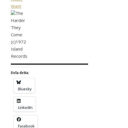
Want
The
Harder
They
Come
(c)1972
Island
Records
▬▬▬▬▬▬▬▬▬▬▬▬▬▬▬▬▬▬
Dela detta:
Bluesky
LinkedIn
Facebook