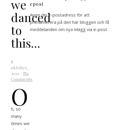
we
epost
danced
Ange din e-postadress för att
prenumerera på den här bloggen och få
to
meddelanden om nya inlägg via e-post.
this…
8
oktober,
2011
/
No
Comments
O
h, so
many
times we