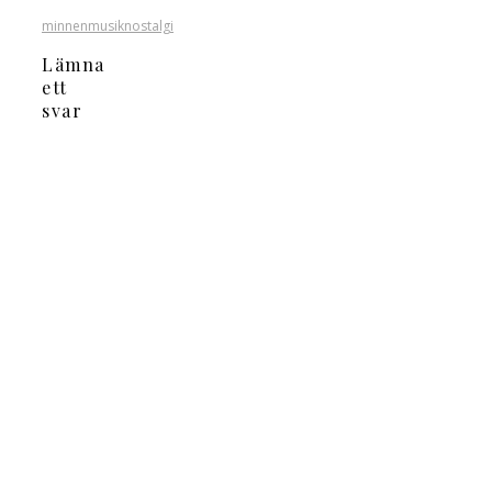
minnen
musik
nostalgi
Lämna
ett
svar