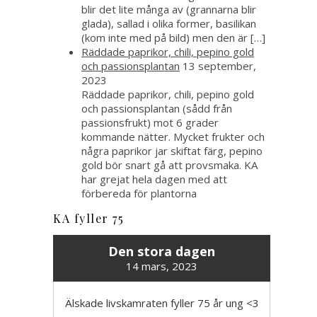
blir det lite många av (grannarna blir
glada), sallad i olika former, basilikan
(kom inte med på bild) men den är […]
Räddade paprikor, chili, pepino gold
och passionsplantan
13 september,
2023
Räddade paprikor, chili, pepino gold
och passionsplantan (sådd från
passionsfrukt) mot 6 grader
kommande nätter. Mycket frukter och
några paprikor jar skiftat färg, pepino
gold bör snart gå att provsmaka. KA
har grejat hela dagen med att
förbereda för plantorna
KA fyller 75
Den stora dagen
14 mars, 2023
Älskade livskamraten fyller 75 år ung <3