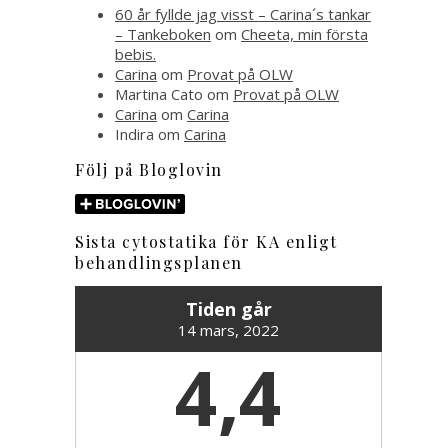
60 år fyllde jag visst – Carina´s tankar
– Tankeboken
om
Cheeta, min första
bebis.
Carina
om
Provat på OLW
Martina Cato
om
Provat på OLW
Carina
om
Carina
Indira
om
Carina
Följ på Bloglovin
Sista cytostatika för KA enligt
behandlingsplanen
Tiden går
14 mars, 2022
4,4