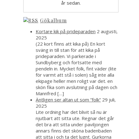
år sedan.
Gökalbum
Kortare kik på prideparaden
2 augusti,
2025
(22 kort finns att kika på) En kort
sväng in till stan för att kika på
prideparaden. Vi parkerade i
Sundbyberg och fortsatte med
pendeln in. Mycket folk, fint väder (lite
för varmt att stå i solen) såg inte alla
ekipage heller men roligt var det. en
skön fika som avslutning på dagen och
Mannfred […]
Äntligen ser altan ut som ”folk”
29 juli,
2025
Lite ordning har det blivit så nu är
njutbart att sitta ute. Regnar det går
det bra att sitta under paviljongen
annars finns det sköna badenbaden
att sitta i och ta det lugnt. Gurkorna