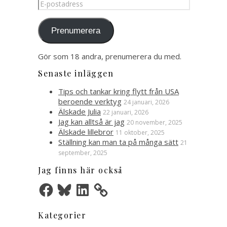
E-
postadress
Prenumerera
Gör som 18 andra, prenumerera du med.
Senaste inläggen
Tips och tankar kring flytt från USA
beroende verktyg
24 januari, 2026
Älskade Julia
22 januari, 2026
Jag kan alltså är jag
20 november, 2025
Älskade lillebror
11 oktober, 2025
Ställning kan man ta på många sätt
21
september, 2025
Jag finns här också
Facebook
Bluesky
LinkedIn
Kategorier