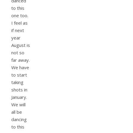
danced
to this
one too.
I feel as
if next
year
August is
not so
far away.
We have
to start
taking
shots in
January.
We will
all be
dancing
to this