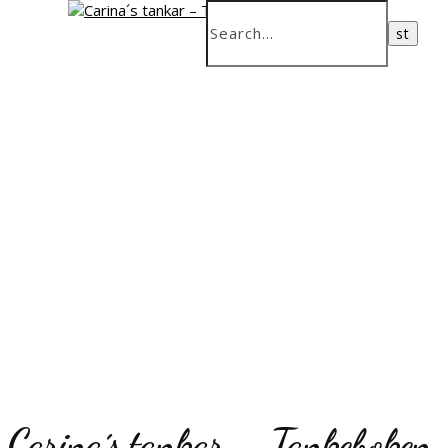
Carina´s tankar – Tankeboken