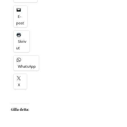
E-
post
Skriv
ut
WhatsApp
X
Gilla detta: