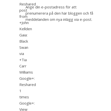
Reshared
Ange din e-postadress för att
post
prenumerera på den här bloggen och få
from
meddelanden om nya inlägg via e-post.
+John
Kellden
Gaia:
Black
Swan
via
+Tia
Carr
Williams
Google+:
Reshared
1
times
Google+:
View