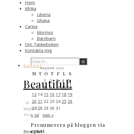
Hem
Afrika
Liberia
Ghana
Carina
Mormor
Barnbarn
Om Tankeboken
Kontakta mig
Google+
augusti 2012
M
T
O
T
F
L
S
Beautiful!
1
2
3
4
5
6
7
8
9
10
11
12
13
14
15
16
17
18
19
20
21
22
23
24
25
26
16
augusti,
27
28
29
30
31
2012
« jul
sep »
/
Prenumerera på bloggen via
epost
Beautiful!