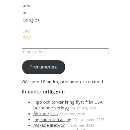
post
on
Google+
Läs
mer
E-
postadress
Prenumerera
Gör som 18 andra, prenumerera du med.
Senaste inläggen
Tips och tankar kring flytt från USA
beroende verktyg
24 januari, 2026
Älskade Julia
22 januari, 2026
Jag kan alltså är jag
20 november, 2025
Älskade lillebror
11 oktober, 2025