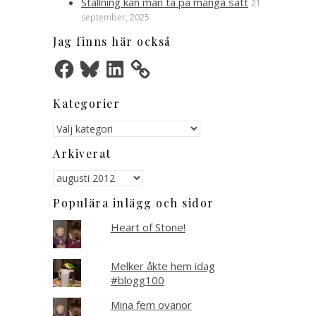
Ställning kan man ta på många sätt
21
september, 2025
Jag finns här också
Facebook
Bluesky
LinkedIn
Kategorier
Kategorier
Arkiverat
Arkiverat
Populära inlägg och sidor
Heart of Stone!
Melker åkte hem idag
#blogg100
Mina fem ovanor