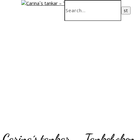
Carina´s tankar – Tankeboken