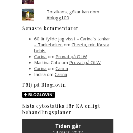
Totalkaos, gökar kan dom
#blogg100
Senaste kommentarer
60 år fyllde jag visst – Carina´s tankar
– Tankeboken
om
Cheeta, min första
bebis.
Carina
om
Provat på OLW
Martina Cato
om
Provat på OLW
Carina
om
Carina
Indira
om
Carina
Följ på Bloglovin
Sista cytostatika för KA enligt
behandlingsplanen
Tiden går
14 mars, 2022