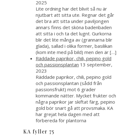
2025
Lite ordning har det blivit så nu är
njutbart att sitta ute. Regnar det går
det bra att sitta under paviljongen
annars finns det sköna badenbaden
att sitta i och ta det lugnt. Gurkorna
blir det lite många av (grannarna blir
glada), sallad i olika former, basilikan
(kom inte med på bild) men den är […]
Räddade paprikor, chili, pepino gold
och passionsplantan
13 september,
2023
Räddade paprikor, chili, pepino gold
och passionsplantan (sådd från
passionsfrukt) mot 6 grader
kommande nätter. Mycket frukter och
några paprikor jar skiftat färg, pepino
gold bör snart gå att provsmaka. KA
har grejat hela dagen med att
förbereda för plantorna
KA fyller 75