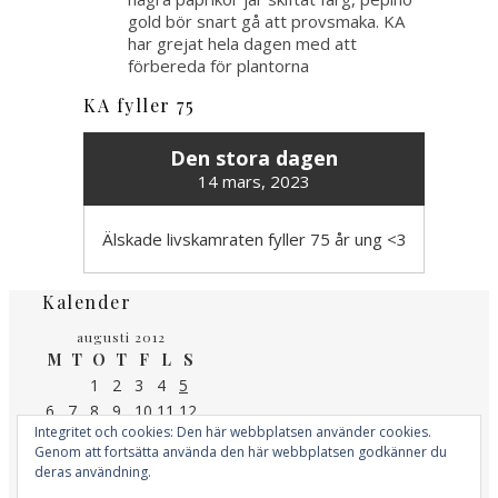
gold bör snart gå att provsmaka. KA
har grejat hela dagen med att
förbereda för plantorna
KA fyller 75
Den stora dagen
14 mars, 2023
Älskade livskamraten fyller 75 år ung <3
Kalender
augusti 2012
M
T
O
T
F
L
S
1
2
3
4
5
6
7
8
9
10
11
12
Integritet och cookies: Den här webbplatsen använder cookies.
13
14
15
16
17
18
19
Genom att fortsätta använda den här webbplatsen godkänner du
20
21
22
23
24
25
26
deras användning.
27
28
29
30
31