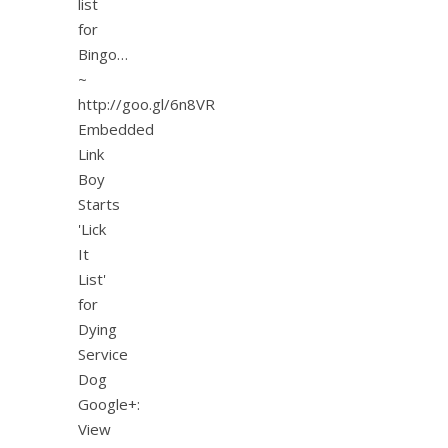
list
for
Bingo…
~
http://goo.gl/6n8VR
Embedded
Link
Boy
Starts
'Lick
It
List'
for
Dying
Service
Dog
Google+:
View