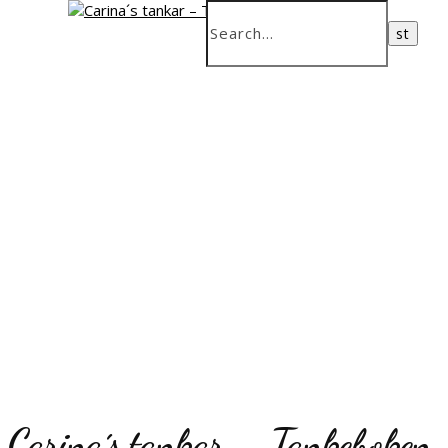
Carina´s tankar – Tankeboken