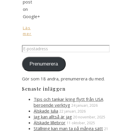
post
on
Google+
Läs
mer
E-
postadress
Prenumerera
Gör som 18 andra, prenumerera du med.
Senaste inläggen
Tips och tankar kring flytt från USA
beroende verktyg
24 januari, 2026
Älskade Julia
22 januari, 2026
Jag kan alltså är jag
20 november, 2025
Älskade lillebror
11 oktober, 2025
Ställning kan man ta på många sätt
21