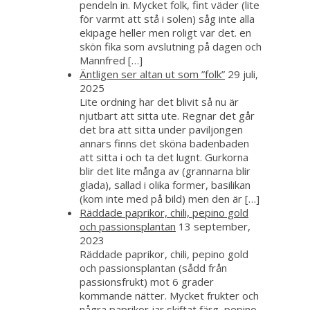
pendeln in. Mycket folk, fint väder (lite
för varmt att stå i solen) såg inte alla
ekipage heller men roligt var det. en
skön fika som avslutning på dagen och
Mannfred […]
Äntligen ser altan ut som ”folk”
29 juli,
2025
Lite ordning har det blivit så nu är
njutbart att sitta ute. Regnar det går
det bra att sitta under paviljongen
annars finns det sköna badenbaden
att sitta i och ta det lugnt. Gurkorna
blir det lite många av (grannarna blir
glada), sallad i olika former, basilikan
(kom inte med på bild) men den är […]
Räddade paprikor, chili, pepino gold
och passionsplantan
13 september,
2023
Räddade paprikor, chili, pepino gold
och passionsplantan (sådd från
passionsfrukt) mot 6 grader
kommande nätter. Mycket frukter och
några paprikor jar skiftat färg, pepino