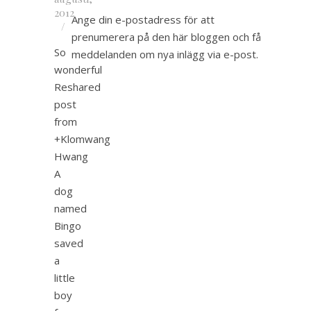
2012
Ange din e-postadress för att
/
prenumerera på den här bloggen och få
So
meddelanden om nya inlägg via e-post.
wonderful
Reshared
post
from
+Klomwang
Hwang
A
dog
named
Bingo
saved
a
little
boy