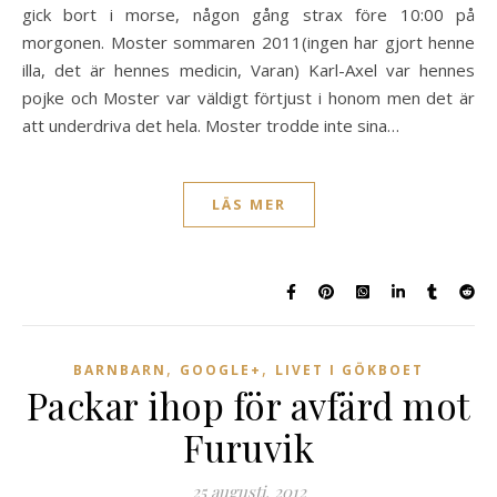
gick bort i morse, någon gång strax före 10:00 på
morgonen. Moster sommaren 2011(ingen har gjort henne
illa, det är hennes medicin, Varan) Karl-Axel var hennes
pojke och Moster var väldigt förtjust i honom men det är
att underdriva det hela. Moster trodde inte sina…
LÄS MER
,
,
BARNBARN
GOOGLE+
LIVET I GÖKBOET
Packar ihop för avfärd mot
Furuvik
25 augusti, 2012