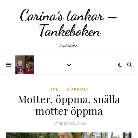
Carina´s tankar –
Tankeboken
Tankeboken
LIVET I GÖKBOET
Motter, öppma, snälla
motter öppma
25 augusti, 2012