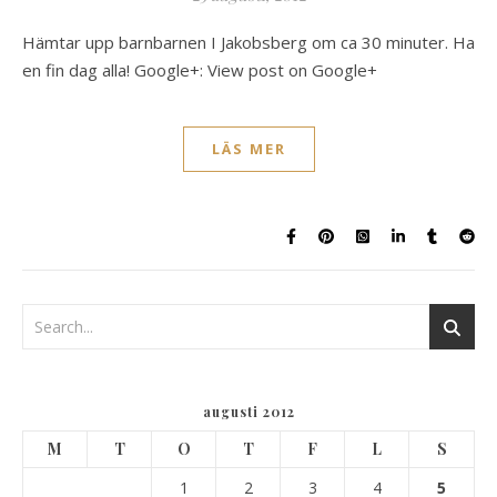
Hämtar upp barnbarnen I Jakobsberg om ca 30 minuter. Ha
en fin dag alla! Google+: View post on Google+
LÄS MER
augusti 2012
M
T
O
T
F
L
S
1
2
3
4
5