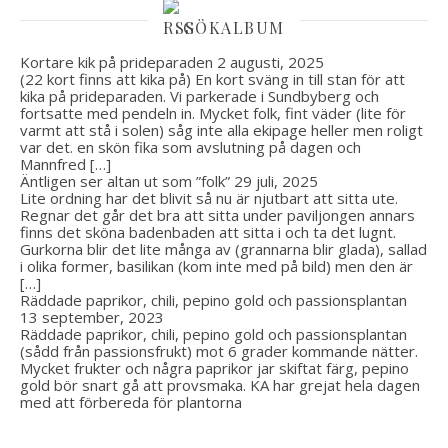
GÖKALBUM
Kortare kik på prideparaden
2 augusti, 2025
(22 kort finns att kika på) En kort sväng in till stan för att
kika på prideparaden. Vi parkerade i Sundbyberg och
fortsatte med pendeln in. Mycket folk, fint väder (lite för
varmt att stå i solen) såg inte alla ekipage heller men roligt
var det. en skön fika som avslutning på dagen och
Mannfred […]
Äntligen ser altan ut som ”folk”
29 juli, 2025
Lite ordning har det blivit så nu är njutbart att sitta ute.
Regnar det går det bra att sitta under paviljongen annars
finns det sköna badenbaden att sitta i och ta det lugnt.
Gurkorna blir det lite många av (grannarna blir glada), sallad
i olika former, basilikan (kom inte med på bild) men den är
[…]
Räddade paprikor, chili, pepino gold och passionsplantan
13 september, 2023
Räddade paprikor, chili, pepino gold och passionsplantan
(sådd från passionsfrukt) mot 6 grader kommande nätter.
Mycket frukter och några paprikor jar skiftat färg, pepino
gold bör snart gå att provsmaka. KA har grejat hela dagen
med att förbereda för plantorna