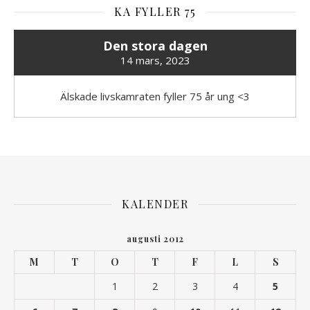
KA FYLLER 75
Den stora dagen
14 mars, 2023
Älskade livskamraten fyller 75 år ung <3
KALENDER
augusti 2012
M
T
O
T
F
L
S
1
2
3
4
5