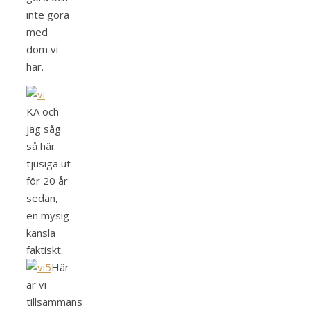
inte göra
med
dom vi
har.
KA och
jag såg
så här
tjusiga ut
för 20 år
sedan,
en mysig
känsla
faktiskt.
Här
är vi
tillsammans