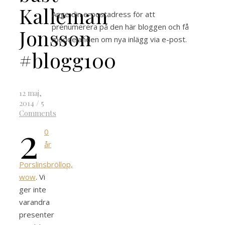
Kalleman
Ange din e-postadress för att
prenumerera på den här bloggen och få
Jonsson
meddelanden om nya inlägg via e-post.
#blogg100
12 maj,
2014
/
5
Comments
2
0
år
Porslinsbröllop,
wow
. Vi
ger inte
varandra
presenter