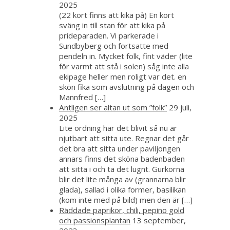
2025
(22 kort finns att kika på) En kort
sväng in till stan för att kika på
prideparaden. Vi parkerade i
Sundbyberg och fortsatte med
pendeln in. Mycket folk, fint väder (lite
för varmt att stå i solen) såg inte alla
ekipage heller men roligt var det. en
skön fika som avslutning på dagen och
Mannfred […]
Äntligen ser altan ut som ”folk”
29 juli,
2025
Lite ordning har det blivit så nu är
njutbart att sitta ute. Regnar det går
det bra att sitta under paviljongen
annars finns det sköna badenbaden
att sitta i och ta det lugnt. Gurkorna
blir det lite många av (grannarna blir
glada), sallad i olika former, basilikan
(kom inte med på bild) men den är […]
Räddade paprikor, chili, pepino gold
och passionsplantan
13 september,