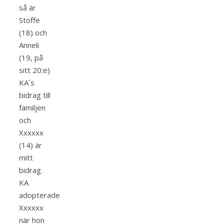
så är
Stoffe
(18) och
Anneli
(19, på
sitt 20:e)
KA´s
bidrag till
familjen
och
Xxxxxx
(14) är
mitt
bidrag.
KA
adopterade
Xxxxxx
när hon