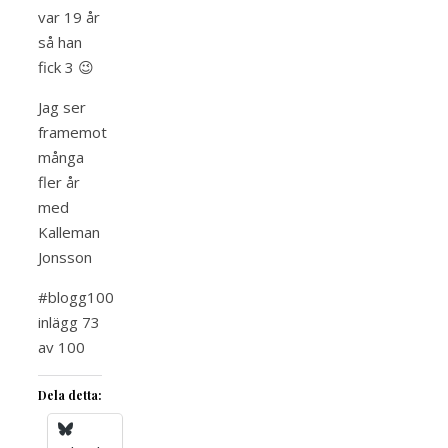
var 19 år
så han
fick 3 😉
Jag ser
framemot
många
fler år
med
Kalleman
Jonsson
#blogg100
inlägg 73
av 100
Dela detta: