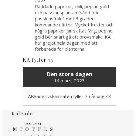
2023
Räddade paprikor, chili, pepino gold
och passionsplantan (sådd från
passionsfrukt) mot 6 grader
kommande nätter. Mycket frukter och
några paprikor jar skiftat färg, pepino
gold bör snart gå att provsmaka. KA
har grejat hela dagen med att
förbereda för plantorna
KA fyller 75
Den stora dagen
14 mars, 2023
Älskade livskamraten fyller 75 år ung <3
Kalender
maj 2014
M
T
O
T
F
L
S