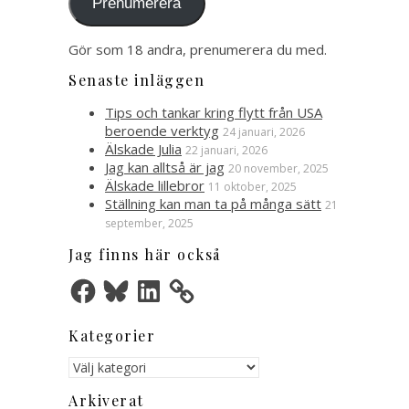
Prenumerera
Gör som 18 andra, prenumerera du med.
Senaste inläggen
Tips och tankar kring flytt från USA
beroende verktyg
24 januari, 2026
Älskade Julia
22 januari, 2026
Jag kan alltså är jag
20 november, 2025
Älskade lillebror
11 oktober, 2025
Ställning kan man ta på många sätt
21
september, 2025
Jag finns här också
Facebook
Bluesky
LinkedIn
Kategorier
Kategorier
Arkiverat