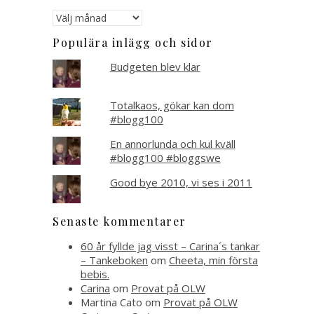
Arkiverat
Populära inlägg och sidor
Budgeten blev klar
Totalkaos, gökar kan dom
#blogg100
En annorlunda och kul kväll
#blogg100 #bloggswe
Good bye 2010, vi ses i 2011
Senaste kommentarer
60 år fyllde jag visst – Carina´s tankar
– Tankeboken
om
Cheeta, min första
bebis.
Carina
om
Provat på OLW
Martina Cato
om
Provat på OLW