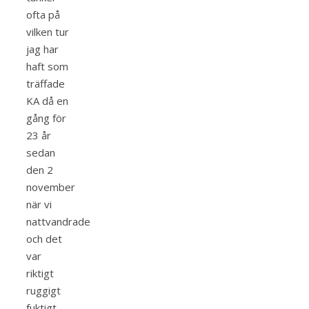
ofta på
vilken tur
jag har
haft som
träffade
KA då en
gång för
23 år
sedan
den 2
november
när vi
nattvandrade
och det
var
riktigt
ruggigt
fuktigt