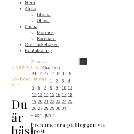
Hem
Afrika
Liberia
Ghana
Carina
Mormor
Barnbarn
Om Tankeboken
Kontakta mig
,
Blogg100
Livet
maj 2014
i
M
T
O
T
F
L
S
,
Gökboet
Minns
1
2
3
4
du?
5
6
7
8
9
10
11
12
13
14
15
16
17
18
Du
19
20
21
22
23
24
25
26
27
28
29
30
31
är
« apr
jun »
Prenumerera på bloggen via
bäst
epost