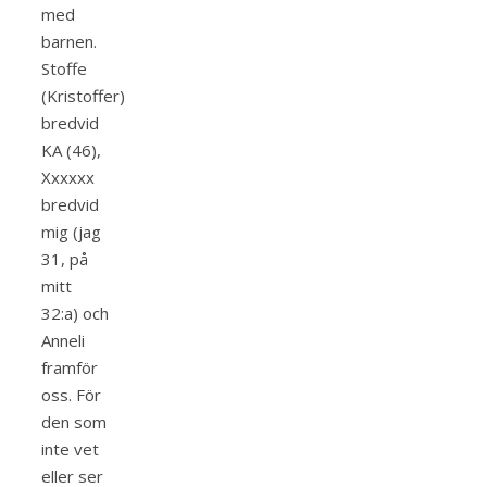
med
barnen.
Stoffe
(Kristoffer)
bredvid
KA (46),
Xxxxxx
bredvid
mig (jag
31, på
mitt
32:a) och
Anneli
framför
oss. För
den som
inte vet
eller ser