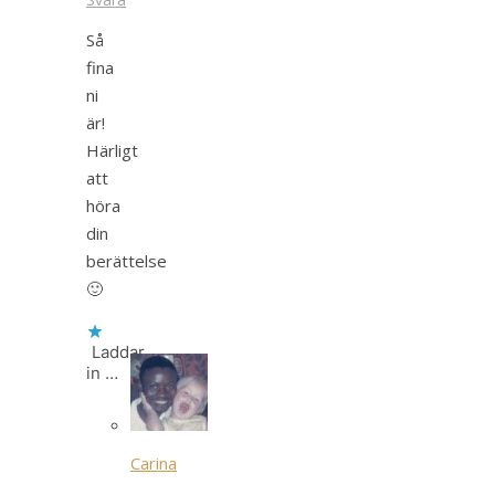
Så
fina
ni
är!
Härligt
att
höra
din
berättelse
🙂
Laddar
in …
Carina