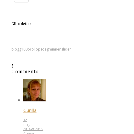
Gilla detta:
blogg100
bröllopsdag
minnen
slider
5
Comments
Gunilla
12
maj,
2014 at 20:19
Svara