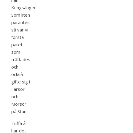
han i
Kungsängen.
Som liten
parantes
så var vi
första
paret
som
träffades
och
också
gifte sig i
Farsor
och
Morsor
på Stan.
Tuffa år
har det