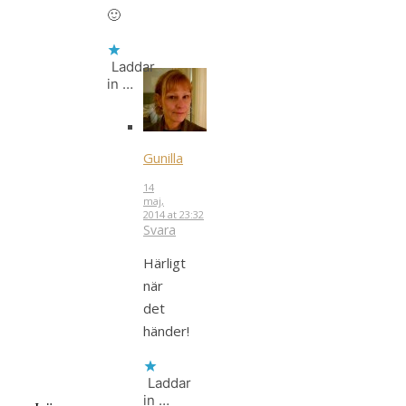
🙂
Laddar
in …
Gunilla
14
maj,
2014 at 23:32
Svara
Härligt
när
det
händer!
Laddar
in …