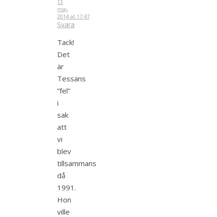
13
maj,
2014 at 17:47
Svara
Tack!
Det
är
Tessans
”fel”
i
sak
att
vi
blev
tillsammans
då
1991.
Hon
ville