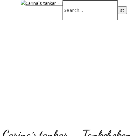
Carina´s tankar – Tankeboken