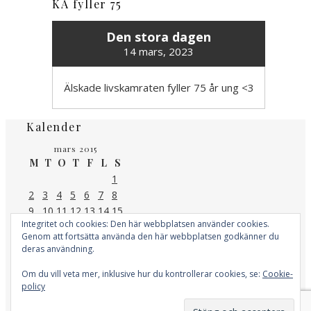
KA fyller 75
Den stora dagen
14 mars, 2023
Älskade livskamraten fyller 75 år ung <3
Kalender
mars 2015
M
T
O
T
F
L
S
1
2
3
4
5
6
7
8
9
10
11
12
13
14
15
Integritet och cookies: Den här webbplatsen använder cookies.
16
17
18
19
20
21
22
Genom att fortsätta använda den här webbplatsen godkänner du
23
24
25
26
27
28
29
deras användning.
30
31
« feb
apr »
Om du vill veta mer, inklusive hur du kontrollerar cookies, se:
Cookie-
policy
Kategorier