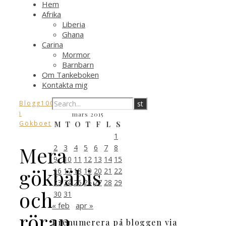
Hem
Afrika
Liberia
Ghana
Carina
Mormor
Barnbarn
Om Tankeboken
Kontakta mig
,
Blogg100
Livet
i
mars 2015
Gökboet
M
T
O
T
F
L
S
1
Mera
2
3
4
5
6
7
8
9
10
11
12
13
14
15
gökbäbis
16
17
18
19
20
21
22
23
24
25
26
27
28
29
och
30
31
« feb
apr »
röran
Prenumerera på bloggen via