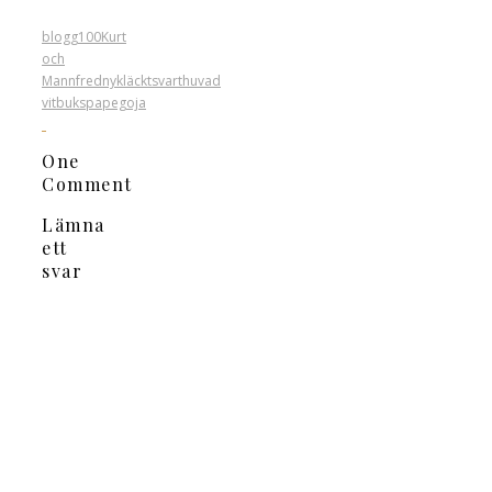
blogg100
Kurt
och
Mannfred
nykläckt
svarthuvad
vitbukspapegoja
One
Comment
Lämna
ett
svar