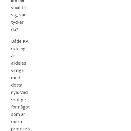
lille har
vuxit till
sig, vad
tycker
du?
Både KA
och jag
är
alldeles
virriga
med
detta
nya. Vad
skall ge
för något
som är
extra
proteinrikt