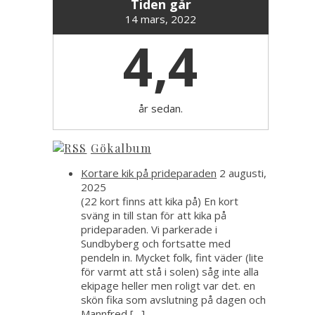
Tiden går
14 mars, 2022
4,4
år sedan.
Gökalbum
Kortare kik på prideparaden
2 augusti,
2025
(22 kort finns att kika på) En kort
sväng in till stan för att kika på
prideparaden. Vi parkerade i
Sundbyberg och fortsatte med
pendeln in. Mycket folk, fint väder (lite
för varmt att stå i solen) såg inte alla
ekipage heller men roligt var det. en
skön fika som avslutning på dagen och
Mannfred […]