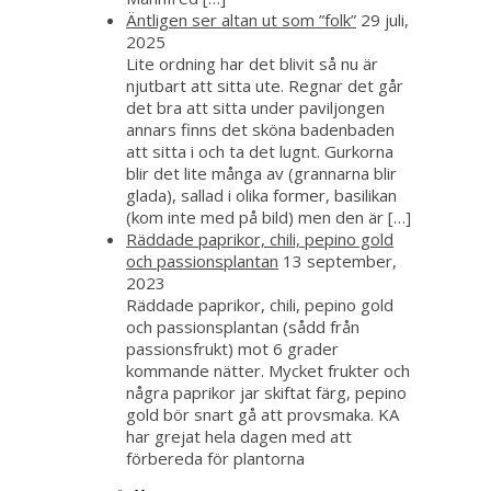
Äntligen ser altan ut som ”folk”
29 juli,
2025
Lite ordning har det blivit så nu är
njutbart att sitta ute. Regnar det går
det bra att sitta under paviljongen
annars finns det sköna badenbaden
att sitta i och ta det lugnt. Gurkorna
blir det lite många av (grannarna blir
glada), sallad i olika former, basilikan
(kom inte med på bild) men den är […]
Räddade paprikor, chili, pepino gold
och passionsplantan
13 september,
2023
Räddade paprikor, chili, pepino gold
och passionsplantan (sådd från
passionsfrukt) mot 6 grader
kommande nätter. Mycket frukter och
några paprikor jar skiftat färg, pepino
gold bör snart gå att provsmaka. KA
har grejat hela dagen med att
förbereda för plantorna