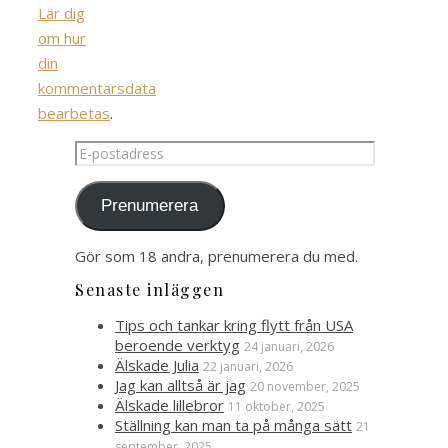
Lär dig
om hur
din
kommentarsdata
bearbetas
.
E-
postadress
Prenumerera
Gör som 18 andra, prenumerera du med.
Senaste inläggen
Tips och tankar kring flytt från USA
beroende verktyg
24 januari, 2026
Älskade Julia
22 januari, 2026
Jag kan alltså är jag
20 november, 2025
Älskade lillebror
11 oktober, 2025
Ställning kan man ta på många sätt
21
september, 2025