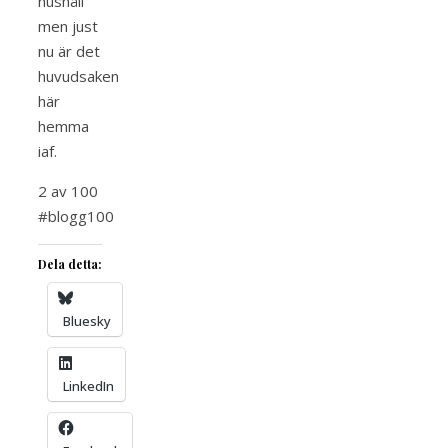
hushåll
men just
nu är det
huvudsaken
här
hemma
iaf.
2 av 100
#blogg100
Dela detta:
Bluesky
LinkedIn