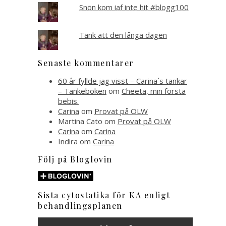
Snön kom iaf inte hit #blogg100
Tänk att den långa dagen
Senaste kommentarer
60 år fyllde jag visst – Carina´s tankar
– Tankeboken
om
Cheeta, min första
bebis.
Carina
om
Provat på OLW
Martina Cato
om
Provat på OLW
Carina
om
Carina
Indira
om
Carina
Följ på Bloglovin
Sista cytostatika för KA enligt
behandlingsplanen