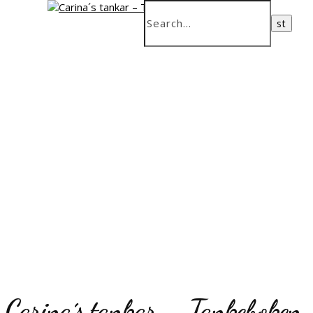
Carina´s tankar – Tankeboken