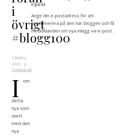
epost
i
Ange din e-postadress för att
övrigt
prenumerera på den här bloggen och få
meddelanden om nya inlägg via e-post.
#blogg100
2 mars,
2015
/
1
Comment
I
om
detta
nya som
skett
med den
nya