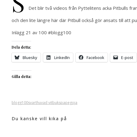
S
Det blir två videos från Pyttelitens acka Pitbulls f
och den lite längre här där Pitbull också gör ansats till att pu
Inlägg 21 av 100 #blogg100
Dela detta:
Bluesky
LinkedIn
Facebook
E-post
Gilla detta:
blogg100
svarthuvad vitbukspapegoja
Du kanske vill kika på