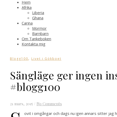
Hem
Afrika
Liberia
Ghana
Carina
Mormor
Barnbarn
Om Tankeboken
Kontakta mig
,
Blogg100
Livet i Gökboet
Sängläge ger ingen in
#blogg100
21 mars, 2015
/
No Comments
ovit i omgångar och dags nu igen annars sitter jag hä