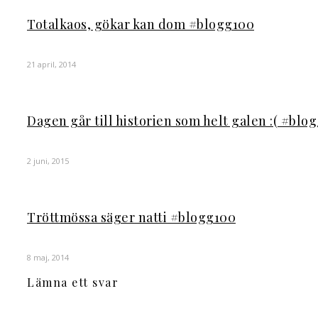
Totalkaos, gökar kan dom #blogg100
21 april, 2014
Dagen går till historien som helt galen :( #bl
2 juni, 2015
Tröttmössa säger natti #blogg100
8 maj, 2014
Lämna ett svar