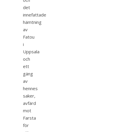
och
det
innefattade
hämtning
av
Fatou
i
Uppsala
och
ett
gäng
av
hennes
saker,
avfärd
mot
Farsta
för