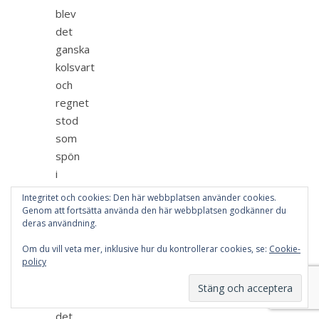
blev
det
ganska
kolsvart
och
regnet
stod
som
spön
i
backen
Integritet och cookies: Den här webbplatsen använder cookies.
och
Genom att fortsätta använda den här webbplatsen godkänner du
deras användning.
jag
tänkte
Om du vill veta mer, inklusive hur du kontrollerar cookies, se:
Cookie-
policy
hur
sjutton
skall
det