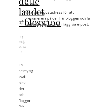
dette
epost
landet
Ange din e-postadress för att
prenumerera på den här bloggen och få
#blogg100
meddelanden om nya inlägg via e-post.
17
maj,
2014
/
En
helmysig
kväll
blev
det
och
flaggor
fick