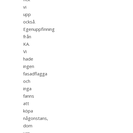
vi
upp
också.
Egenuppfinning
från
KA.
Vi
hade
ingen
fasadflagga
och
inga
fanns
att
köpa
någonstans,
dom
var