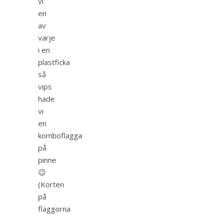
vi
en
av
varje
i en
plastficka
så
vips
hade
vi
en
komboflagga
på
pinne
😉
(Korten
på
flaggorna