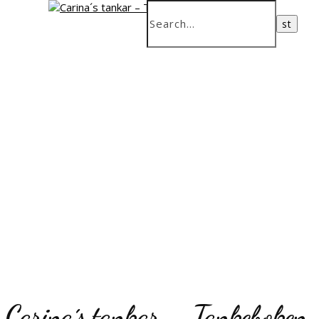
Carina´s tankar – Tankeboken