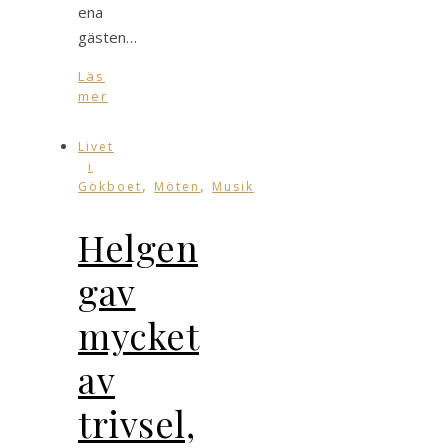
ena
gästen…
Läs
mer
Livet
i
,
,
Gökboet
Möten
Musik
Helgen
gav
mycket
av
trivsel,