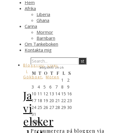
Hem
Afrika
Liberia
Ghana
Carina
Mormor
Barnbarn
Om Tankeboken
Kontakta mig
,
Blogg100
Livet
augusti 2026
i
M
T
O
T
F
L
S
,
Gökboet
Möten
1
2
3
4
5
6
7
8
9
Ja
10
11
12
13
14
15
16
17
18
19
20
21
22
23
vi
24
25
26
27
28
29
30
31
elsker
« jan
Prenumerera på bloggen via