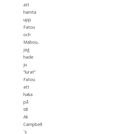
att
hämta
upp
Fatou
och
Mabou,
jag
hade
ju
”lurat”
Fatou
att
haka
på
till
Ali
Campbell
´s