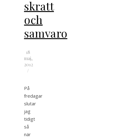
skratt
och
samvaro
18
maj,
2012
/
På
fredagar
slutar
jag
tidigt
så
när