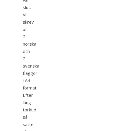
slut.
Vi
skrev
ut
2
norska
och
2
svenska
flaggor
i A4
format.
Efter
lång
torktid
så
satte