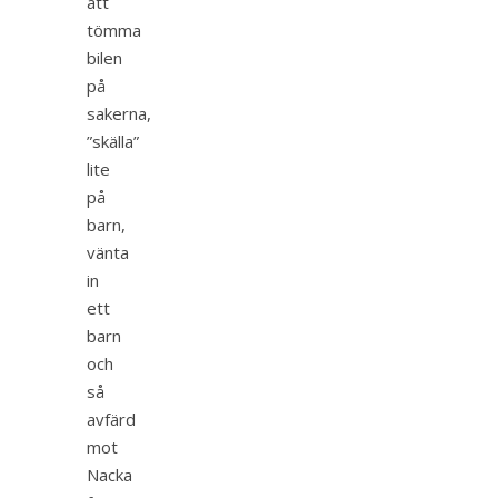
att
tömma
bilen
på
sakerna,
”skälla”
lite
på
barn,
vänta
in
ett
barn
och
så
avfärd
mot
Nacka