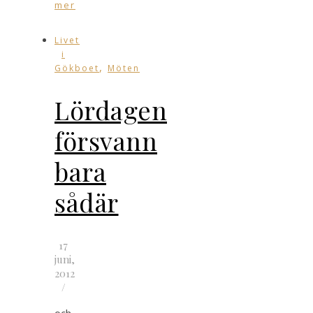
mer
Livet
i
,
Gökboet
Möten
Lördagen
försvann
bara
sådär
17
juni,
2012
/