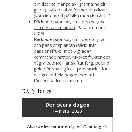
blir det lite många av (grannarna blir
glada), sallad i olika former, basilikan
(kom inte med på bild) men den är […]
Räddade paprikor, chili, pepino gold
och passionsplantan
13 september,
2023
Räddade paprikor, chili, pepino gold
och passionsplantan (sådd från
passionsfrukt) mot 6 grader
kommande nätter. Mycket frukter och
några paprikor jar skiftat färg, pepino
gold bör snart gå att provsmaka. KA
har grejat hela dagen med att
förbereda för plantorna
KA fyller 75
Den stora dagen
14 mars, 2023
Älskade livskamraten fyller 75 år ung <3