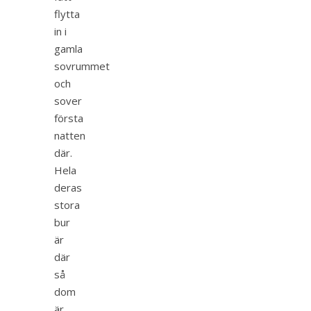
flytta
in i
gamla
sovrummet
och
sover
första
natten
där.
Hela
deras
stora
bur
är
där
så
dom
är