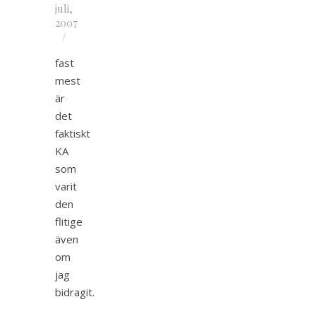
juli,
2007
/
fast
mest
är
det
faktiskt
KA
som
varit
den
flitige
även
om
jag
bidragit.