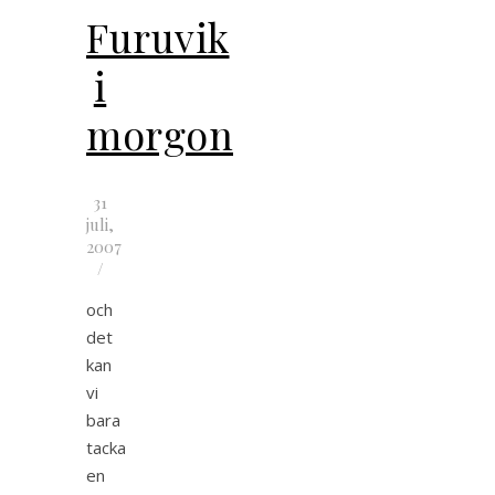
Furuvik
i
morgon
31
juli,
2007
/
och
det
kan
vi
bara
tacka
en