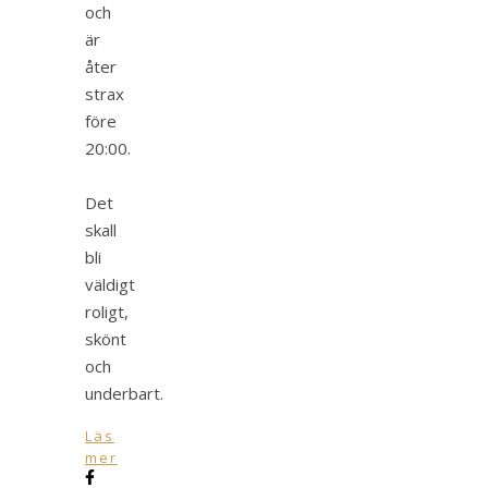
och
är
åter
strax
före
20:00.
Det
skall
bli
väldigt
roligt,
skönt
och
underbart.
Läs
mer