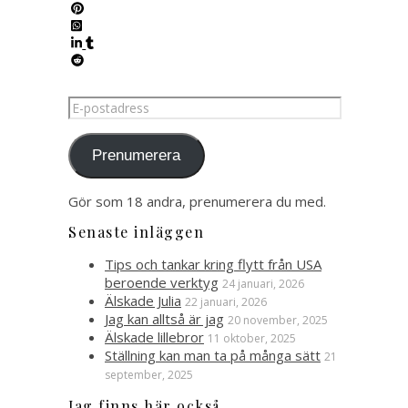
E-
postadress
Prenumerera
Gör som 18 andra, prenumerera du med.
Senaste inläggen
Tips och tankar kring flytt från USA
beroende verktyg
24 januari, 2026
Älskade Julia
22 januari, 2026
Jag kan alltså är jag
20 november, 2025
Älskade lillebror
11 oktober, 2025
Ställning kan man ta på många sätt
21
september, 2025
Jag finns här också