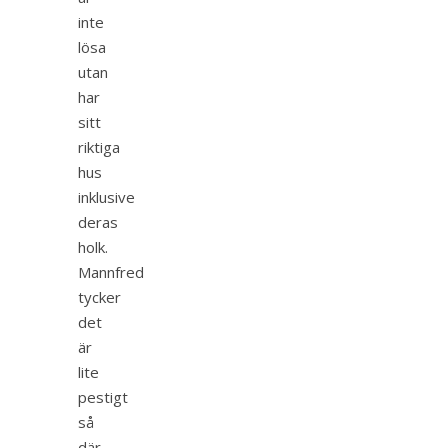
inte
lösa
utan
har
sitt
riktiga
hus
inklusive
deras
holk.
Mannfred
tycker
det
är
lite
pestigt
så
där