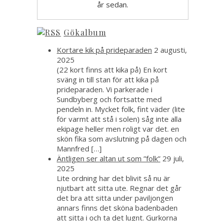
år sedan.
Gökalbum
Kortare kik på prideparaden
2 augusti,
2025
(22 kort finns att kika på) En kort
sväng in till stan för att kika på
prideparaden. Vi parkerade i
Sundbyberg och fortsatte med
pendeln in. Mycket folk, fint väder (lite
för varmt att stå i solen) såg inte alla
ekipage heller men roligt var det. en
skön fika som avslutning på dagen och
Mannfred […]
Äntligen ser altan ut som ”folk”
29 juli,
2025
Lite ordning har det blivit så nu är
njutbart att sitta ute. Regnar det går
det bra att sitta under paviljongen
annars finns det sköna badenbaden
att sitta i och ta det lugnt. Gurkorna