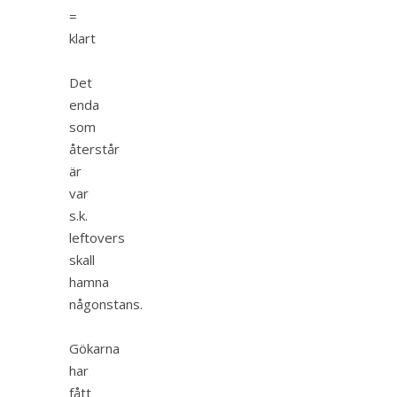
=
klart
Det
enda
som
återstår
är
var
s.k.
leftovers
skall
hamna
någonstans.
Gökarna
har
fått