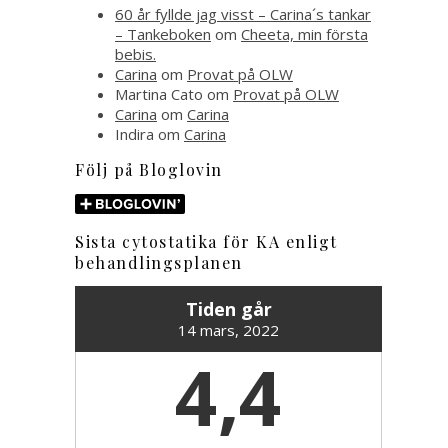
60 år fyllde jag visst – Carina´s tankar
– Tankeboken
om
Cheeta, min första
bebis.
Carina
om
Provat på OLW
Martina Cato
om
Provat på OLW
Carina
om
Carina
Indira
om
Carina
Följ på Bloglovin
Sista cytostatika för KA enligt
behandlingsplanen
Tiden går
14 mars, 2022
4,4