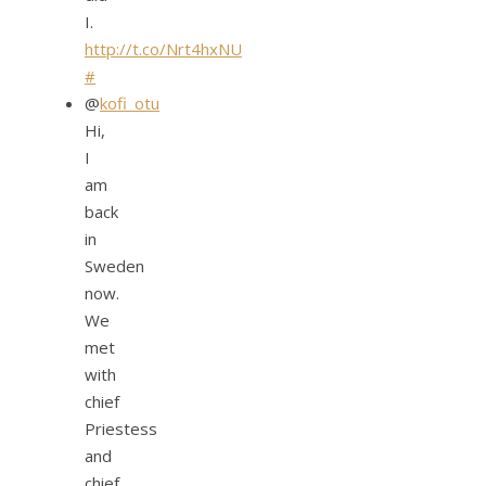
I.
http://t.co/Nrt4hxNU
#
@
kofi_otu
Hi,
I
am
back
in
Sweden
now.
We
met
with
chief
Priestess
and
chief