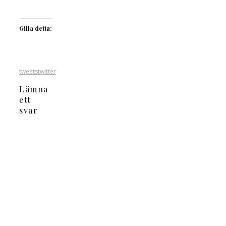
Gilla detta:
tweets
twitter
Lämna
ett
svar