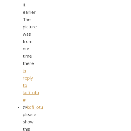
it
earlier.
The
picture
was
from
our
time
there
in
reply
to
kofi_otu
#
@
kofi_otu
please
show
this