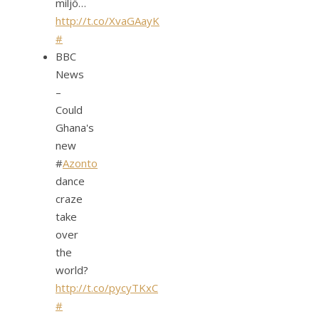
miljö…
http://t.co/XvaGAayK
#
BBC
News
–
Could
Ghana's
new
#
Azonto
dance
craze
take
over
the
world?
http://t.co/pycyTKxC
#