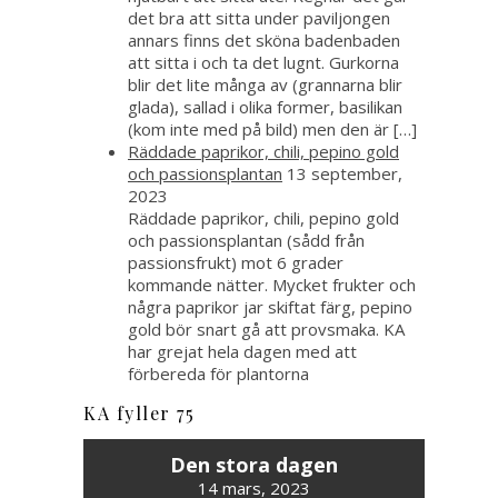
det bra att sitta under paviljongen
annars finns det sköna badenbaden
att sitta i och ta det lugnt. Gurkorna
blir det lite många av (grannarna blir
glada), sallad i olika former, basilikan
(kom inte med på bild) men den är […]
Räddade paprikor, chili, pepino gold
och passionsplantan
13 september,
2023
Räddade paprikor, chili, pepino gold
och passionsplantan (sådd från
passionsfrukt) mot 6 grader
kommande nätter. Mycket frukter och
några paprikor jar skiftat färg, pepino
gold bör snart gå att provsmaka. KA
har grejat hela dagen med att
förbereda för plantorna
KA fyller 75
Den stora dagen
14 mars, 2023