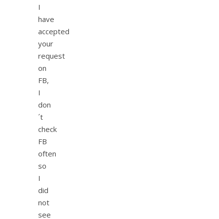
I
have
accepted
your
request
on
FB,
I
don
´t
check
FB
often
so
I
did
not
see