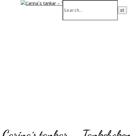
Carina´s tankar – Tankeboken