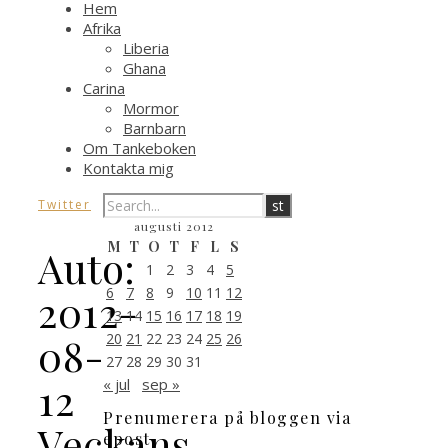
Hem
Afrika
Liberia
Ghana
Carina
Mormor
Barnbarn
Om Tankeboken
Kontakta mig
Twitter
augusti 2012
M
T
O
T
F
L
S
Auto:
1
2
3
4
5
6
7
8
9
10
11
12
2012-
13
14
15
16
17
18
19
20
21
22
23
24
25
26
08-
27
28
29
30
31
12
« jul
sep »
Prenumerera på bloggen via
Veckans
epost