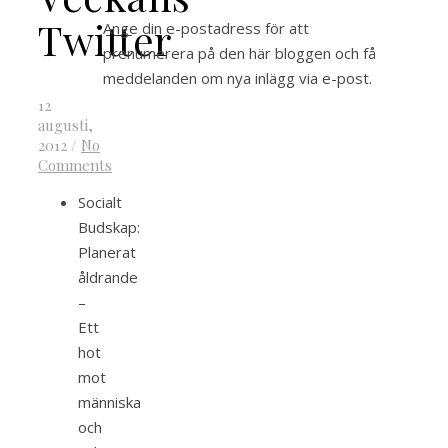
Twitter
Ange din e-postadress för att
prenumerera på den här bloggen och få
meddelanden om nya inlägg via e-post.
12
augusti,
2012
/
No
Comments
Socialt
Budskap:
Planerat
åldrande
–
Ett
hot
mot
människa
och