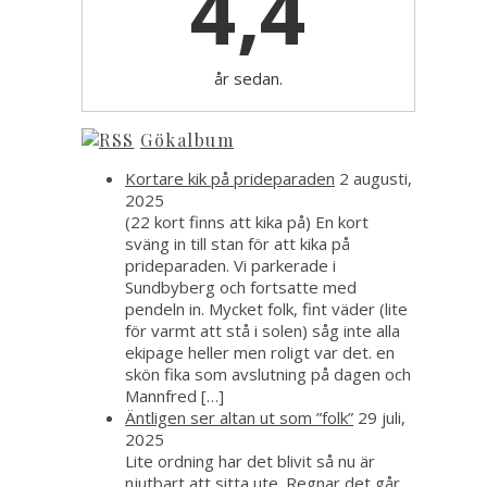
4,4
år sedan.
Gökalbum
Kortare kik på prideparaden
2 augusti,
2025
(22 kort finns att kika på) En kort
sväng in till stan för att kika på
prideparaden. Vi parkerade i
Sundbyberg och fortsatte med
pendeln in. Mycket folk, fint väder (lite
för varmt att stå i solen) såg inte alla
ekipage heller men roligt var det. en
skön fika som avslutning på dagen och
Mannfred […]
Äntligen ser altan ut som ”folk”
29 juli,
2025
Lite ordning har det blivit så nu är
njutbart att sitta ute. Regnar det går