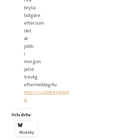
bryta
tidigare
eftersom
det
är
jobb
i
morgon.
Jätte
trevlig
eftermiddag/kv
http://t.co/h841R0ml
#
Dela detta:
Bluesky