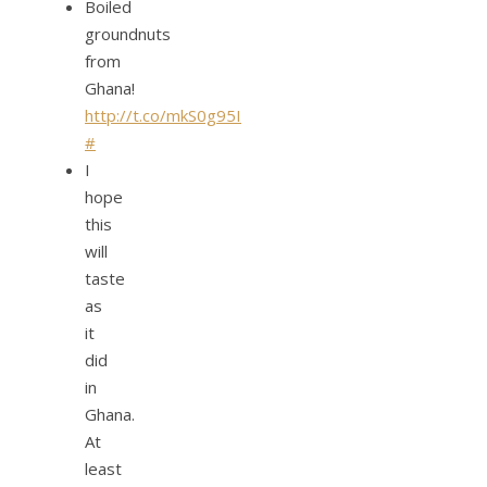
Boiled
groundnuts
from
Ghana!
http://t.co/mkS0g95I
#
I
hope
this
will
taste
as
it
did
in
Ghana.
At
least