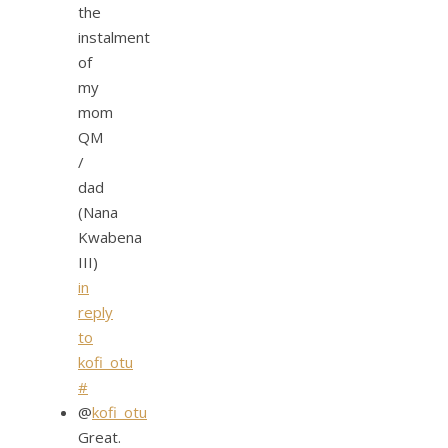
the
instalment
of
my
mom
QM
/
dad
(Nana
Kwabena
III)
in
reply
to
kofi_otu
#
@
kofi_otu
Great.