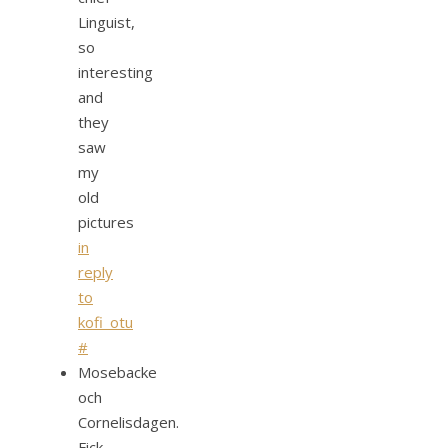
Linguist,
so
interesting
and
they
saw
my
old
pictures
in
reply
to
kofi_otu
#
Mosebacke
och
Cornelisdagen.
Fick