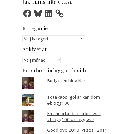
Jag finns här också
Facebook
Bluesky
LinkedIn
Kategorier
Kategorier
Arkiverat
Arkiverat
Populära inlägg och sidor
Budgeten blev klar
Totalkaos, gökar kan dom
#blogg100
En annorlunda och kul kväll
#blogg100 #bloggswe
Good bye 2010, vi ses i 2011