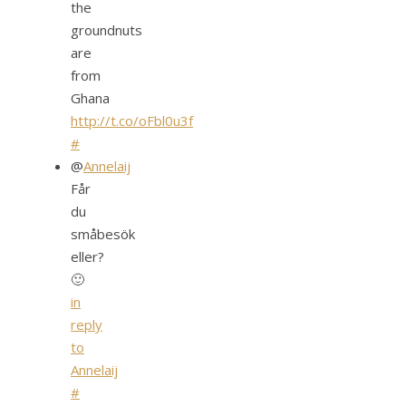
the
groundnuts
are
from
Ghana
http://t.co/oFbl0u3f
#
@
Annelaij
Får
du
småbesök
eller?
🙂
in
reply
to
Annelaij
#