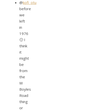
@
kofi_otu
before
we
left
in
1976
🙂 I
think
it
might
be
from
the
W
Boyles
Road
thing
or