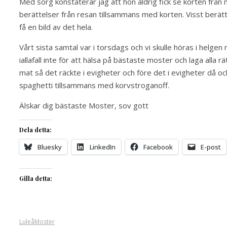
Med sorg konstaterar jag att hon aldrig fick se korten från m
berättelser från resan tillsammans med korten. Visst berätta
få en bild av det hela.
Vårt sista samtal var i torsdags och vi skulle höras i helgen 
iallafall inte för att hälsa på bästaste moster och laga alla rä
mat så det räckte i evigheter och före det i evigheter då oc
spaghetti tillsammans med korvstroganoff.
Älskar dig bästaste Moster, sov gott
Dela detta:
Bluesky
LinkedIn
Facebook
E-post
Gilla detta:
Luleå
Moster