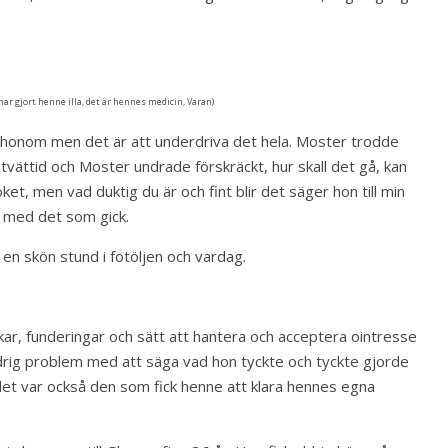
har gjort henne illa, det är hennes medicin, Varan)
 i honom men det är att underdriva det hela. Moster trodde
tvättid och Moster undrade förskräckt, hur skall det gå, kan
ket, men vad duktig du är och fint blir det säger hon till min
t med det som gick.
en skön stund i fotöljen och vardag.
kar, funderingar och sätt att hantera och acceptera ointresse
drig problem med att säga vad hon tyckte och tyckte gjorde
 det var också den som fick henne att klara hennes egna