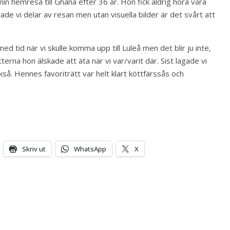
in hemresa till Ghana efter 36 år. Hon fick aldrig höra våra
de vi delar av resan men utan visuella bilder är det svårt att
med tid när vi skulle komma upp till Luleå men det blir ju inte,
tterna hon älskade att äta när vi var/varit där. Sist lagade vi
kså. Hennes favoriträtt var helt klart köttfärssås och
Skriv ut
WhatsApp
X