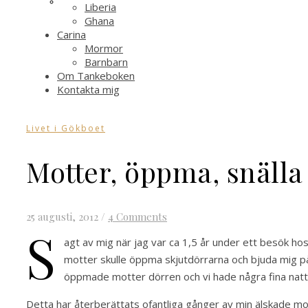
Liberia
Ghana
Carina
Mormor
Barnbarn
Om Tankeboken
Kontakta mig
Livet i Gökboet
Motter, öppma, snäll
25 augusti, 2012
/
4 Comments
s
agt av mig när jag var ca 1,5 år under ett besök ho
motter skulle öppma skjutdörrarna och bjuda mig på 
öppmade motter dörren och vi hade några fina natt
Detta har återberättats ofantliga gånger av min älskade m