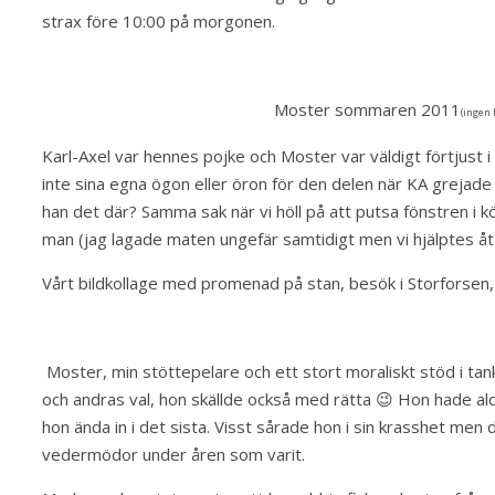
strax före 10:00 på morgonen.
Moster sommaren 2011
(ingen 
Karl-Axel var hennes pojke och Moster var väldigt förtjust
inte sina egna ögon eller öron för den delen när KA grejade 
han det där? Samma sak när vi höll på att putsa fönstren i kö
man (jag lagade maten ungefär samtidigt men vi hjälptes å
Vårt bildkollage med promenad på stan, besök i Storforsen, 
Moster, min stöttepelare och ett stort moraliskt stöd i tan
och andras val, hon skällde också med rätta 😉 Hon hade al
hon ända in i det sista. Visst sårade hon i sin krasshet men
vedermödor under åren som varit.