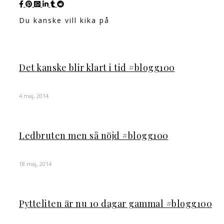
Du kanske vill kika på
Det kanske blir klart i tid #blogg100
4 maj, 2014
Ledbruten men så nöjd #blogg100
18 maj, 2014
Pytteliten är nu 10 dagar gammal #blogg100