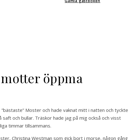
Gamla gästboken
a motter öppma
s ”bästaste” Moster och hade vaknat mitt i natten och tyckte
saft och bullar. Träskor hade jag på mig också och visst
liga timmar tillsammans.
oster, Christina Westman som gick bort i morse, någon gång