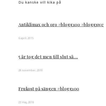
Du kanske vill kika på
Antiklimax och oro #blogg100 #bloggswe
6 april, 2015
5 år tog det men till slut så….
28 november, 2019
Frukost på sängen #blogg100
23 maj, 2016