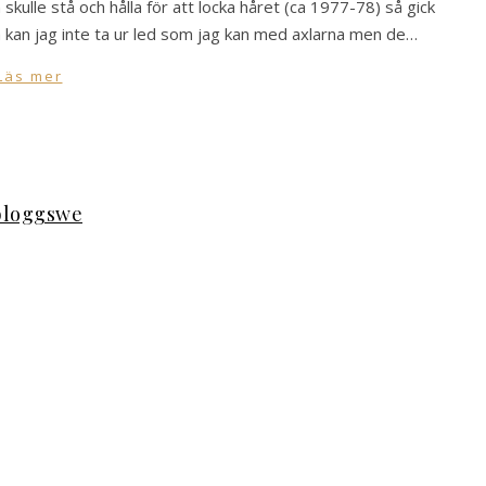
skulle stå och hålla för att locka håret (ca 1977-78) så gick
rna kan jag inte ta ur led som jag kan med axlarna men de…
Läs mer
bloggswe