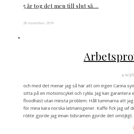
5 år tog det men till slut så….
28 november, 2019
Arbetspro
4 sep
och med det menar jag så här att om ingen Carina syn
sitta på en motionscykel och cykla. Jag kan garantera 
floodhäst utan minsta problem. Håll tummarna att jag å
för mina kära norska latmansgener. Kaffe fick jag iaf d
rökte gjorde jag innan tidsramen gjorde det omöjligt. 😉