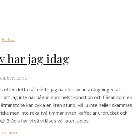
Hälsa
v har jag idag
tember, 2002
/
s efter detta så måste jag ha dött av ansträngningen att
er att jag inte har någon som helst kondition och flåsar som en
tminstone kan cykla en liten stund, vill ju inte heller skämmas
ricka men inte röka två timmar innan, kaffet är urdrucket och
 Brådis har vi så vi läses väl later, adios
Läs mer