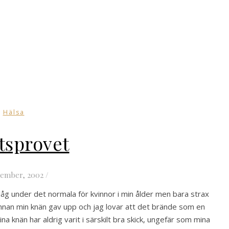
Hälsa
tsprovet
tember, 2002
/
åg under det normala för kvinnor i min ålder men bara strax
 innan min knän gav upp och jag lovar att det brände som en
na knän har aldrig varit i särskilt bra skick, ungefär som mina