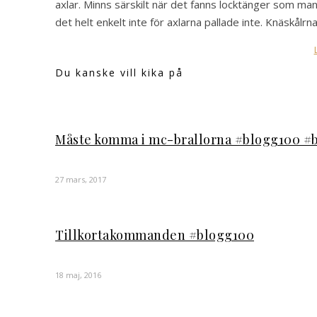
axlar. Minns särskilt när det fanns locktänger som man 
det helt enkelt inte för axlarna pallade inte. Knäskål
Du kanske vill kika på
Måste komma i mc-brallorna #blogg100 #
27 mars, 2017
Tillkortakommanden #blogg100
18 maj, 2016