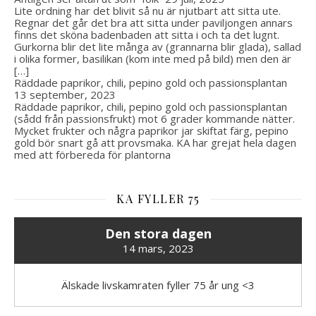
Lite ordning har det blivit så nu är njutbart att sitta ute.
Regnar det går det bra att sitta under paviljongen annars
finns det sköna badenbaden att sitta i och ta det lugnt.
Gurkorna blir det lite många av (grannarna blir glada), sallad
i olika former, basilikan (kom inte med på bild) men den är
[…]
Räddade paprikor, chili, pepino gold och passionsplantan
13 september, 2023
Räddade paprikor, chili, pepino gold och passionsplantan
(sådd från passionsfrukt) mot 6 grader kommande nätter.
Mycket frukter och några paprikor jar skiftat färg, pepino
gold bör snart gå att provsmaka. KA har grejat hela dagen
med att förbereda för plantorna
KA FYLLER 75
Den stora dagen
14 mars, 2023
Älskade livskamraten fyller 75 år ung <3