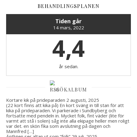
BEHANDLINGSPLANEN
Tiden går
14 mars, 2022
4,4
år sedan.
GÖKALBUM
Kortare kik på prideparaden
2 augusti, 2025
(22 kort finns att kika på) En kort sväng in till stan för att
kika på prideparaden. Vi parkerade i Sundbyberg och
fortsatte med pendeln in. Mycket folk, fint väder (lite för
varmt att stå i solen) såg inte alla ekipage heller men roligt
var det. en skön fika som avslutning på dagen och
Mannfred […]
Äntligen ser altan ut som ”folk”
29 juli, 2025