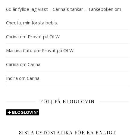
60 år fyllde jag visst – Carina´s tankar – Tankeboken
om
Cheeta, min första bebis.
Carina
om
Provat på OLW
Martina Cato
om
Provat på OLW
Carina
om
Carina
Indira
om
Carina
FÖLJ PÅ BLOGLOVIN
SISTA CYTOSTATIKA FÖR KA ENLIGT