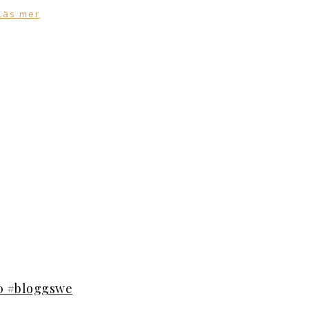
Läs mer
00 #bloggswe