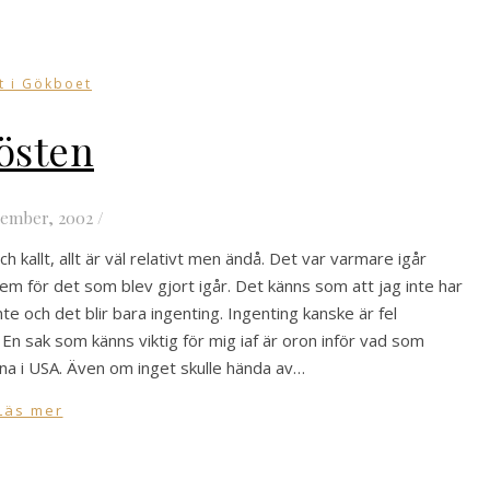
t i Gökboet
östen
tember, 2002
/
ch kallt, allt är väl relativt men ändå. Det var varmare igår
hem för det som blev gjort igår. Det känns som att jag inte har
te och det blir bara ingenting. Ingenting kanske är fel
En sak som känns viktig för mig iaf är oron inför vad som
na i USA. Även om inget skulle hända av…
Läs mer