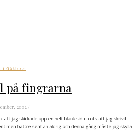
t i Gökboet
el på fingrarna
tember, 2002
/
att jag skickade upp en helt blank sida trots att jag skrivit
ent men bättre sent än aldrig och denna gång måste jag skylla