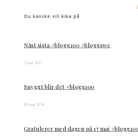
Du kanske vill kika på
Näst sista #blogg100 #bloggswe
7 juni, 2017
Snyggt blir det #blogg100
20 maj, 2014
Gratulerer med dagen på 17 mai #blogg1