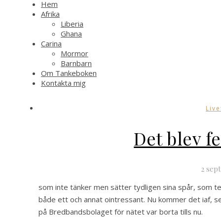
Hem
Afrika
Liberia
Ghana
Carina
Mormor
Barnbarn
Om Tankeboken
Kontakta mig
Live
Det blev f
2 sep
som inte tänker men sätter tydligen sina spår, som tex 
både ett och annat ointressant. Nu kommer det iaf, s
på Bredbandsbolaget för nätet var borta tills nu.