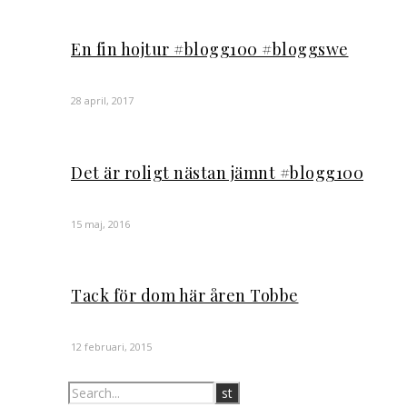
En fin hojtur #blogg100 #bloggswe
28 april, 2017
Det är roligt nästan jämnt #blogg100
15 maj, 2016
Tack för dom här åren Tobbe
12 februari, 2015