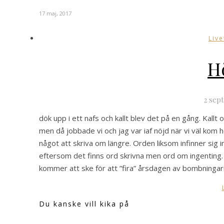
17 maj, 2017
Live
H
2 sep
dök upp i ett nafs och kallt blev det på en gång. Kallt o
men då jobbade vi och jag var iaf nöjd när vi väl kom 
något att skriva om längre. Orden liksom infinner sig in
eftersom det finns ord skrivna men ord om ingenting. 
kommer att ske för att ”fira” årsdagen av bombningar
Du kanske vill kika på