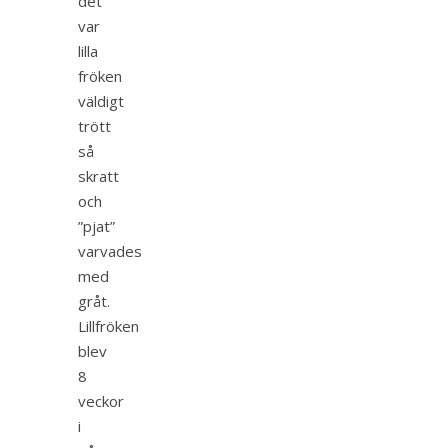
det
var
lilla
fröken
väldigt
trött
så
skratt
och
”pjat”
varvades
med
gråt.
Lillfröken
blev
8
veckor
i