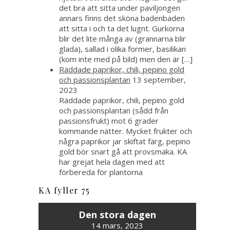
det bra att sitta under paviljongen
annars finns det sköna badenbaden
att sitta i och ta det lugnt. Gurkorna
blir det lite många av (grannarna blir
glada), sallad i olika former, basilikan
(kom inte med på bild) men den är […]
Räddade paprikor, chili, pepino gold
och passionsplantan
13 september,
2023
Räddade paprikor, chili, pepino gold
och passionsplantan (sådd från
passionsfrukt) mot 6 grader
kommande nätter. Mycket frukter och
några paprikor jar skiftat färg, pepino
gold bör snart gå att provsmaka. KA
har grejat hela dagen med att
förbereda för plantorna
KA fyller 75
Den stora dagen
14 mars, 2023