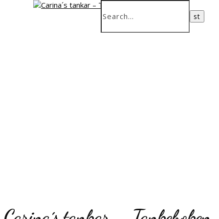
Carina´s tankar – Tankeboken