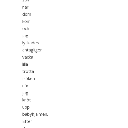
när
dom
kom
och
jag
lyckades
antagligen
väcka
lilla
trötta
fröken
när
jag
knöt
upp
babyhjälmen.
Efter