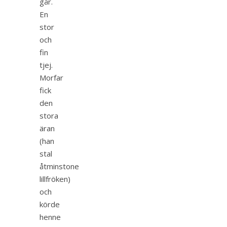
går.
En
stor
och
fin
tjej.
Morfar
fick
den
stora
äran
(han
stal
åtminstone
lillfröken)
och
körde
henne