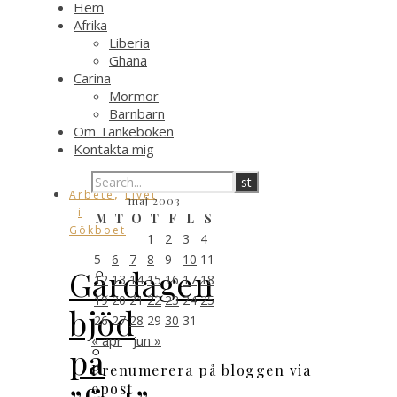
Hem
Afrika
Liberia
Ghana
Carina
Mormor
Barnbarn
Om Tankeboken
Kontakta mig
,
Arbete
Livet
maj 2003
i
M
T
O
T
F
L
S
Gökboet
1
2
3
4
5
6
7
8
9
10
11
Gårdagen
12
13
14
15
16
17
18
19
20
21
22
23
24
25
bjöd
26
27
28
29
30
31
« apr
jun »
på
Prenumerera på bloggen via
epost