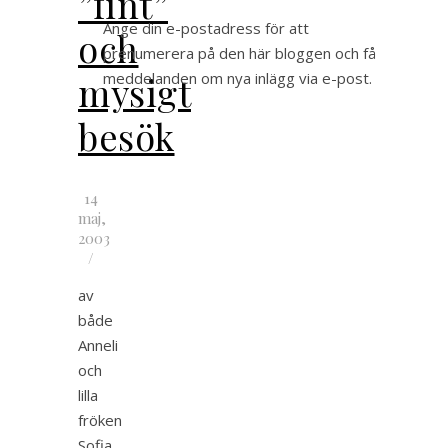
”fint”
Ange din e-postadress för att
och
prenumerera på den här bloggen och få
mysigt
meddelanden om nya inlägg via e-post.
besök
14
maj,
2003
/
av
både
Anneli
och
lilla
fröken
Sofia.