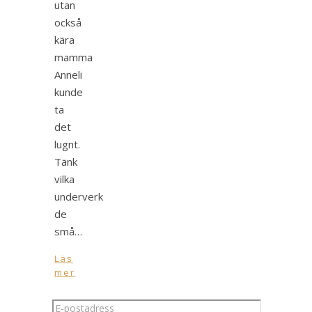
utan
också
kära
mamma
Anneli
kunde
ta
det
lugnt.
Tänk
vilka
underverk
de
små…
Läs
mer
E-