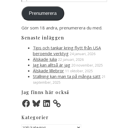
postadress
Prenumerera
Gör som 18 andra, prenumerera du med.
Senaste inläggen
Tips och tankar kring flytt från USA
beroende verktyg
24 januari, 2026
Älskade Julia
22 januari, 2026
Jag kan alltså är jag
20 november, 2025
Älskade lillebror
11 oktober, 2025
Ställning kan man ta på många sätt
21
september, 2025
Jag finns här också
Facebook
Bluesky
LinkedIn
Kategorier
Kategorier