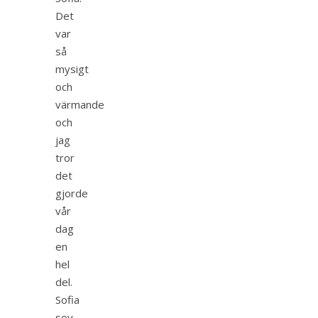
Det
var
så
mysigt
och
värmande
och
jag
tror
det
gjorde
vår
dag
en
hel
del.
Sofia
sov