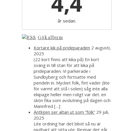
4,4
år sedan.
Gökalbum
Kortare kik på prideparaden
2 augusti,
2025
(22 kort finns att kika på) En kort
sväng in till stan för att kika på
prideparaden. Vi parkerade i
Sundbyberg och fortsatte med
pendeln in. Mycket folk, fint väder (lite
för varmt att stå i solen) såg inte alla
ekipage heller men roligt var det. en
skön fika som avslutning på dagen och
Mannfred […]
Äntligen ser altan ut som ”folk”
29 juli,
2025
Lite ordning har det blivit så nu är
njutbart att sitta ute. Regnar det går