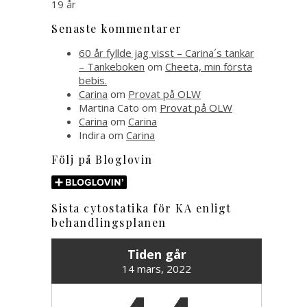
Senaste kommentarer
60 år fyllde jag visst – Carina´s tankar
– Tankeboken
om
Cheeta, min första
bebis.
Carina
om
Provat på OLW
Martina Cato
om
Provat på OLW
Carina
om
Carina
Indira
om
Carina
Följ på Bloglovin
Sista cytostatika för KA enligt
behandlingsplanen
Tiden går
14 mars, 2022