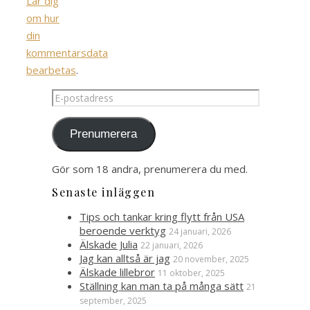
Lär dig
om hur
din
kommentarsdata
bearbetas
.
E-
postadress
Prenumerera
Gör som 18 andra, prenumerera du med.
Senaste inläggen
Tips och tankar kring flytt från USA
beroende verktyg
24 januari, 2026
Älskade Julia
22 januari, 2026
Jag kan alltså är jag
20 november, 2025
Älskade lillebror
11 oktober, 2025
Ställning kan man ta på många sätt
21
september, 2025