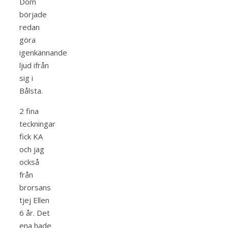
Dom
började
redan
göra
igenkännande
ljud ifrån
sig i
Bålsta.
2 fina
teckningar
fick KA
och jag
också
från
brorsans
tjej Ellen
6 år. Det
ena hade