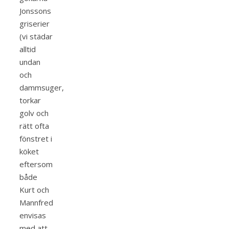
Jonssons
griserier
(vi städar
alltid
undan
och
dammsuger,
torkar
golv och
rätt ofta
fönstret i
köket
eftersom
både
Kurt och
Mannfred
envisas
med att