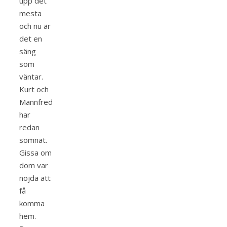
upp det
mesta
och nu är
det en
säng
som
väntar.
Kurt och
Mannfred
har
redan
somnat.
Gissa om
dom var
nöjda att
få
komma
hem.