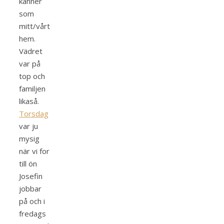
känner
som
mitt/vårt
hem.
Vädret
var på
top och
familjen
likaså.
Torsdag
var ju
mysig
när vi for
till ön
Josefin
jobbar
på och i
fredags