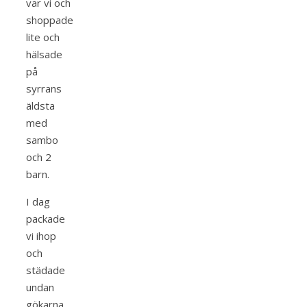
var vi och
shoppade
lite och
hälsade
på
syrrans
äldsta
med
sambo
och 2
barn.
I dag
packade
vi ihop
och
städade
undan
gökarna