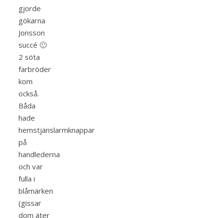
gjorde
gökarna
Jonsson
succé 🙂
2 söta
farbröder
kom
också.
Båda
hade
hemstjänslarmknappar
på
handlederna
och var
fulla i
blåmärken
(gissar
dom äter