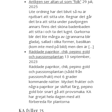
Äntligen ser altan ut som ”folk”
29 juli,
2025
Lite ordning har det blivit så nu är
njutbart att sitta ute. Regnar det går
det bra att sitta under paviljongen
annars finns det sköna badenbaden
att sitta i och ta det lugnt. Gurkorna
blir det lite många av (grannarna blir
glada), sallad i olika former, basilikan
(kom inte med på bild) men den är […]
Räddade paprikor, chili, pepino gold
och passionsplantan
13 september,
2023
Räddade paprikor, chili, pepino gold
och passionsplantan (sådd från
passionsfrukt) mot 6 grader
kommande nätter. Mycket frukter och
några paprikor jar skiftat färg, pepino
gold bör snart gå att provsmaka. KA
har grejat hela dagen med att
förbereda för plantorna
KA fyller 75