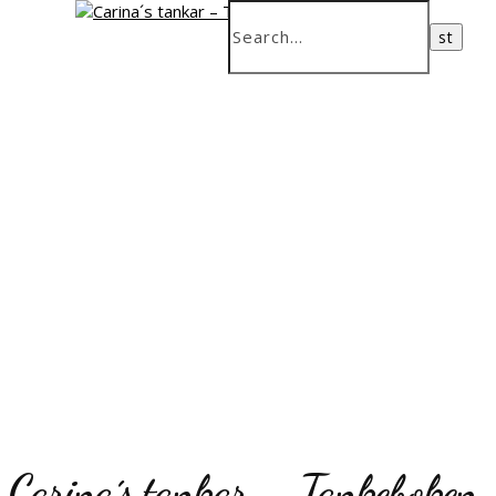
Carina´s tankar – Tankeboken