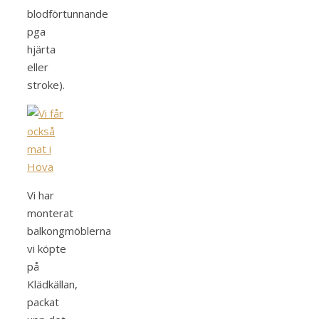
blodförtunnande
pga
hjärta
eller
stroke).
Vi har
monterat
balkongmöblerna
vi köpte
på
Klädkällan,
packat