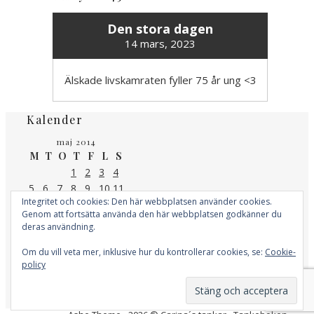
Den stora dagen
14 mars, 2023
Älskade livskamraten fyller 75 år ung <3
Kalender
maj 2014
M
T
O
T
F
L
S
1
2
3
4
5
6
7
8
9
10
11
Integritet och cookies: Den här webbplatsen använder cookies.
12
13
14
15
16
17
18
Genom att fortsätta använda den här webbplatsen godkänner du
19
20
21
22
23
24
25
deras användning.
26
27
28
29
30
31
« apr
jun »
Om du vill veta mer, inklusive hur du kontrollerar cookies, se:
Cookie-
policy
Kategorier
Kategorier