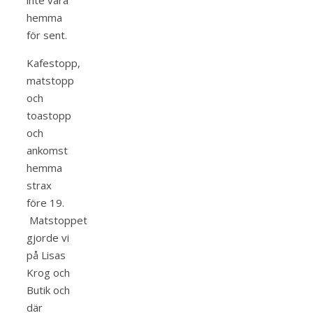
inte vara
hemma
för sent.
Kafestopp,
matstopp
och
toastopp
och
ankomst
hemma
strax
före 19.
Matstoppet
gjorde vi
på Lisas
Krog och
Butik och
där