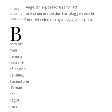
Ange din e-postadress för att
31 maj,
prenumerera på den här bloggen och få
2014
/
1
Comment
meddelanden om nya inlägg via e-post.
B
orta bra
men
hemma
bäst och
så är det
väl alltid,
åtminstone
då man
har
något
man