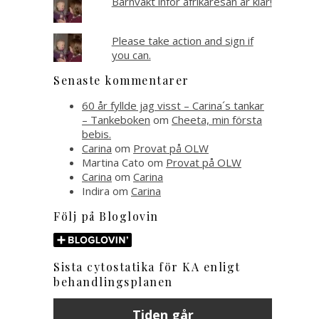
Barnvakt inför afrikaresan är klar!
Please take action and sign if
you can.
Senaste kommentarer
60 år fyllde jag visst – Carina´s tankar
– Tankeboken
om
Cheeta, min första
bebis.
Carina
om
Provat på OLW
Martina Cato
om
Provat på OLW
Carina
om
Carina
Indira
om
Carina
Följ på Bloglovin
Sista cytostatika för KA enligt
behandlingsplanen
Tiden går