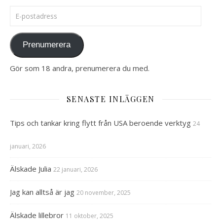
E-postadress
Prenumerera
Gör som 18 andra, prenumerera du med.
SENASTE INLÄGGEN
Tips och tankar kring flytt från USA beroende verktyg
24
januari, 2026
Älskade Julia
22 januari, 2026
Jag kan alltså är jag
20 november, 2025
Älskade lillebror
11 oktober, 2025