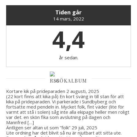
Tiden går
14 mars, 2022
4,4
år sedan.
GÖKALBUM
Kortare kik på prideparaden
2 augusti, 2025
(22 kort finns att kika på) En kort sväng in till stan för att
kika på prideparaden. Vi parkerade i Sundbyberg och
fortsatte med pendeln in. Mycket folk, fint väder (lite för
varmt att stå i solen) såg inte alla ekipage heller men roligt
var det. en skön fika som avslutning på dagen och
Mannfred […]
Äntligen ser altan ut som ”folk”
29 juli, 2025
Lite ordning har det blivit så nu är njutbart att sitta ute.