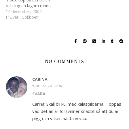
hemma…
och tog en lagom runda
på stan med liten
14 december, 2006
shopping på
I ”Livet i Gökboet”
Åhléns/Hemköp innan vi
tog pendeln hemåt. Vi
hade KA har rensat och
röjt i vårt stora sovrum
som är mer ett förråd än…
NO COMMENTS
CARINA
9 JULI, 2007 AT 08:02
SVARA
Carina: Skall bli kul med kalasbilderna. Hoppas
vad det än är försvinner snabbt så att du är
pigg och vaken nästa vecka.