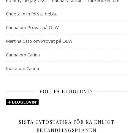
60 år fyllde jag visst – Carina´s tankar – Tankeboken
om
Cheeta, min första bebis.
Carina
om
Provat på OLW
Martina Cato
om
Provat på OLW
Carina
om
Carina
Indira
om
Carina
FÖLJ PÅ BLOGLOVIN
SISTA CYTOSTATIKA FÖR KA ENLIGT
BEHANDLINGSPLANEN