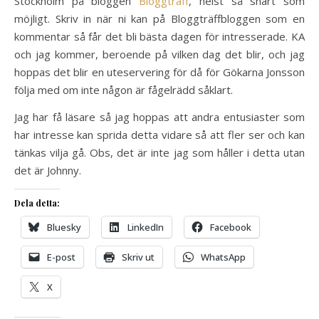
Stockholm på bloggen
Bloggträff
, helst så snart som
möjligt. Skriv in när ni kan på Bloggträffbloggen som en
kommentar så får det bli bästa dagen för intresserade. KA
och jag kommer, beroende på vilken dag det blir, och jag
hoppas det blir en uteservering för då för Gökarna Jonsson
följa med om inte någon är fågelrädd såklart.
Jag har få läsare så jag hoppas att andra entusiaster som
har intresse kan sprida detta vidare så att fler ser och kan
tänkas vilja gå. Obs, det är inte jag som håller i detta utan
det är Johnny.
Dela detta:
Bluesky
LinkedIn
Facebook
E-post
Skriv ut
WhatsApp
X