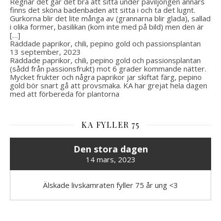
Regnar det går det bra att sitta under paviljongen annars
finns det sköna badenbaden att sitta i och ta det lugnt.
Gurkorna blir det lite många av (grannarna blir glada), sallad
i olika former, basilikan (kom inte med på bild) men den är
[…]
Räddade paprikor, chili, pepino gold och passionsplantan
13 september, 2023
Räddade paprikor, chili, pepino gold och passionsplantan
(sådd från passionsfrukt) mot 6 grader kommande nätter.
Mycket frukter och några paprikor jar skiftat färg, pepino
gold bör snart gå att provsmaka. KA har grejat hela dagen
med att förbereda för plantorna
KA FYLLER 75
Den stora dagen
14 mars, 2023
Älskade livskamraten fyller 75 år ung <3