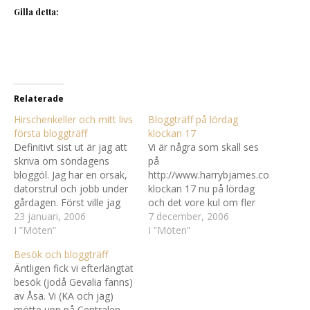
Gilla detta:
Relaterade
Hirschenkeller och mitt livs
Bloggträff på lördag
första bloggträff
klockan 17
Definitivt sist ut är jag att
Vi är några som skall ses
skriva om söndagens
på
bloggöl. Jag har en orsak,
http://www.harrybjames.com/
datorstrul och jobb under
klockan 17 nu på lördag
gårdagen. Först ville jag
och det vore kul om fler
inte alls gå utan det var KA
23 januari, 2006
skulle dyka upp. För mer
7 december, 2006
´s påhitt alltihopa och han
I ”Möten”
info se Åsas blogg. Man
I ”Möten”
försökte få med sig
måste inte känna någon
Besök och bloggträff
Ordbankaren men det gick
annan för att komma utan
Äntligen fick vi efterlängtat
inte bra :(. Jag tvekade
kom bara, ingen bits. För
besök (jodå Gevalia fanns)
ända tills jag såg…
den som undrar om
av Åsa. Vi (KA och jag)
Gökarna så är dom
mötte upp på Centralen