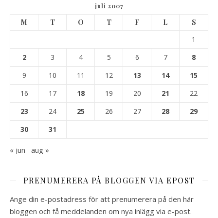
juli 2007
M
T
O
T
F
L
S
1
2
3
4
5
6
7
8
9
10
11
12
13
14
15
16
17
18
19
20
21
22
23
24
25
26
27
28
29
30
31
« jun
aug »
PRENUMERERA PÅ BLOGGEN VIA EPOST
Ange din e-postadress för att prenumerera på den här
bloggen och få meddelanden om nya inlägg via e-post.