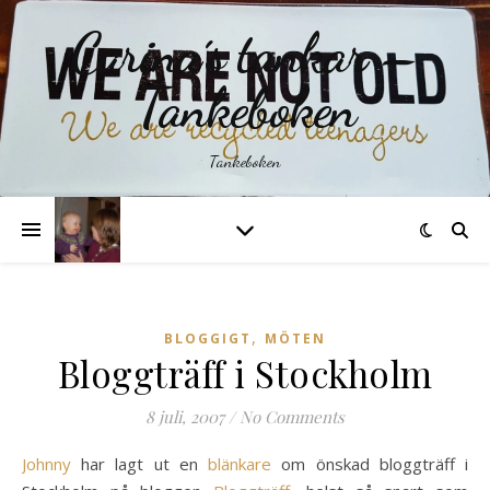
Carina´s tankar –
Tankeboken
Tankeboken
,
BLOGGIGT
MÖTEN
Bloggträff i Stockholm
8 juli, 2007
/
No Comments
Johnny
har lagt ut en
blänkare
om önskad bloggträff i