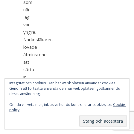
som
när
jag
var
yngre.
Narkosläkaren
lovade
åtminstone
att
sätta
in
Integritet och cookies: Den här webbplatsen använder cookies.
”antikräk”
Genom att fortsätta använda den här webbplatsen godkänner du
så
deras användning.
att
Om du vill veta mer, inklusive hur du kontrollerar cookies, se:
Cookie-
jag…
policy
Läs
mer