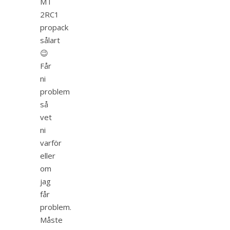
MT
2RC1
propack
sålart
😉
Får
ni
problem
så
vet
ni
varför
eller
om
jag
får
problem.
Måste