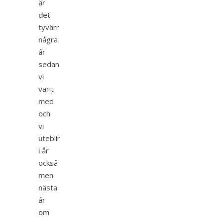
är
det
tyvärr
några
år
sedan
vi
varit
med
och
vi
uteblir
i år
också
men
nästa
år
om