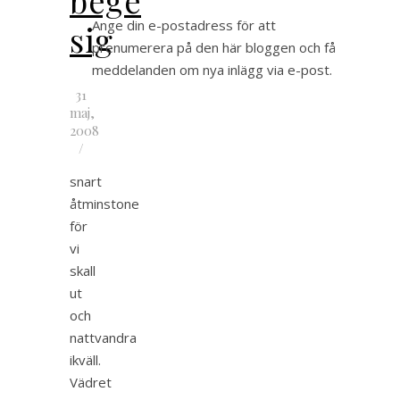
Ange din e-postadress för att
sig
prenumerera på den här bloggen och få
meddelanden om nya inlägg via e-post.
31
maj,
2008
/
snart
åtminstone
för
vi
skall
ut
och
nattvandra
ikväll.
Vädret