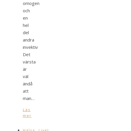
omogen
och
en
hel
del
andra
invektiv
Det
värsta
är
väl
ändå
att
man…
Läs
mer
,
Hälsa
Livet