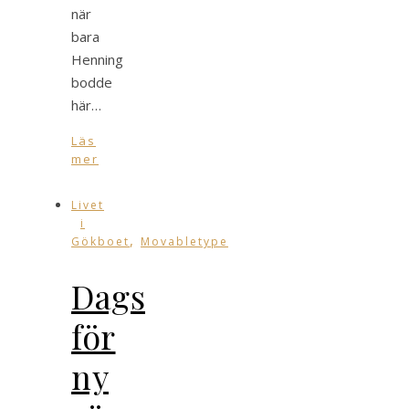
när
bara
Henning
bodde
här…
Läs
mer
Livet
i
,
Gökboet
Movabletype
Dags
för
ny