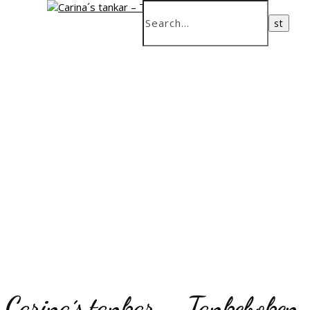
Carina´s tankar – Tankeboken