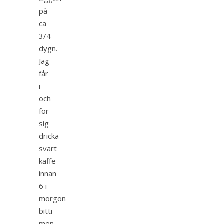
på
ca
3/4
dygn.
Jag
får
i
och
för
sig
dricka
svart
kaffe
innan
6 i
morgon
bitti
men