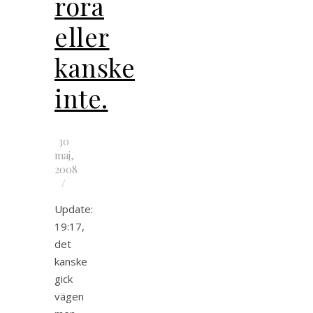
röra
eller
kanske
inte.
30
maj,
2008
/
Update:
19:17,
det
kanske
gick
vägen