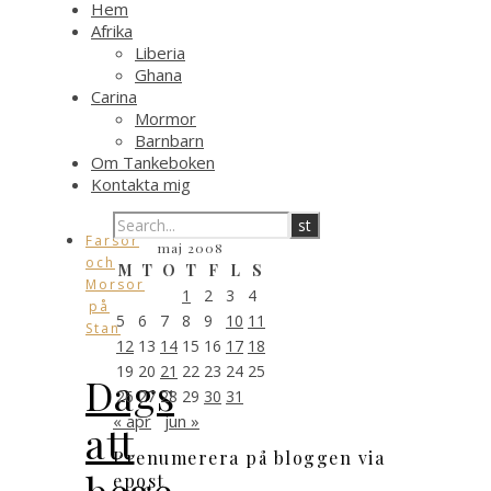
Hem
Afrika
Liberia
Ghana
Carina
Mormor
Barnbarn
Om Tankeboken
Kontakta mig
Farsor
maj 2008
och
M
T
O
T
F
L
S
Morsor
1
2
3
4
på
5
6
7
8
9
10
11
Stan
12
13
14
15
16
17
18
19
20
21
22
23
24
25
Dags
26
27
28
29
30
31
« apr
jun »
att
Prenumerera på bloggen via
bege
epost