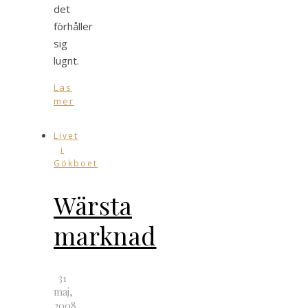
det
förhåller
sig
lugnt.
Läs
mer
Livet
i
Gökboet
Wärsta
marknad
31
maj,
2008